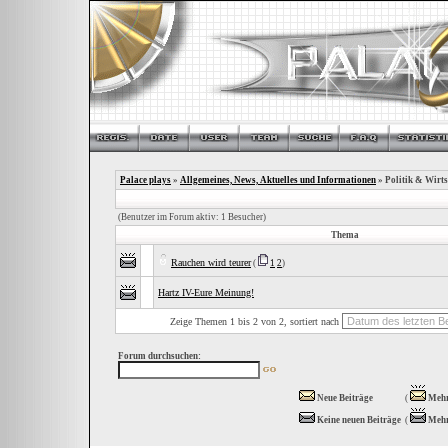
Palace plays
»
Allgemeines, News, Aktuelles und Informationen
» Politik & Wirts
(Benutzer im Forum aktiv: 1 Besucher)
Thema
Rauchen wird teurer
(
1
2
)
Hartz IV-Eure Meinung!
Zeige Themen 1 bis 2 von 2, sortiert nach
Forum durchsuchen:
Neue Beiträge
(
Mehr
Keine neuen Beiträge
(
Mehr