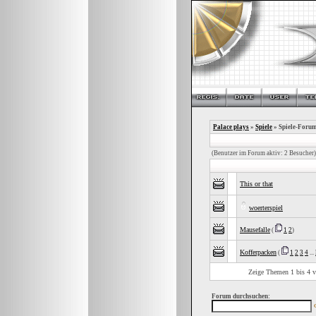
Palace plays
»
Spiele
» Spiele-Foru
(Benutzer im Forum aktiv: 2 Besucher)
This or that
woerterspiel
Mausefalle
(
1
2
)
Kofferpacken
(
1
2
3
4
...
Zeige Themen 1 bis 4 vo
Forum durchsuchen: