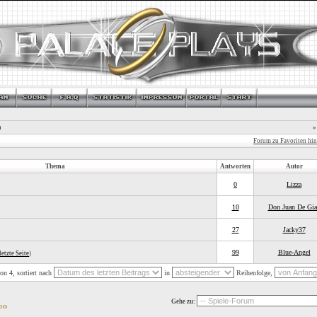
m
»
Forum zu Favoriten hi
Thema
Antworten
Autor
0
Lizza
10
Don Juan De Gia
27
Jacky37
99
Blue-Angel
letzte Seite
)
n 4, sortiert nach
in
Reihenfolge,
Gehe zu: