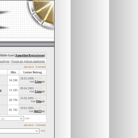
 Hallo Gast [
Anmelden
|
Registrieren
]
nzufügen
|
Forum als gelesen markieren
Hits
Letzter Beitrag
28.02.2006
20:34
34.590
von
Lizza
09.04.2005
10:29
n
13.183
von
Lizza
25.03.2005
00:32
28.794
von
Otto
19.01.2005
16:07
85.782
von
hiti23