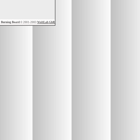
y
Burning Board
© 2001-2003
WoltLab GbR