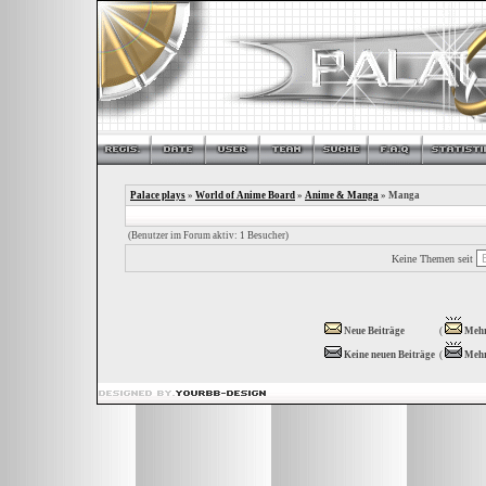
Palace plays
»
World of Anime Board
»
Anime & Manga
» Manga
(Benutzer im Forum aktiv: 1 Besucher)
Keine Themen seit
Neue Beiträge
(
Mehr
Keine neuen Beiträge
(
Mehr