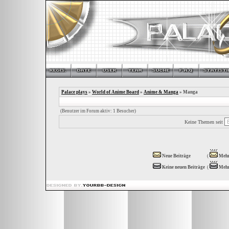
Palace plays
»
World of Anime Board
»
Anime & Manga
» Manga
(Benutzer im Forum aktiv: 1 Besucher)
Keine Themen seit
Neue Beiträge
(
Mehr
Keine neuen Beiträge
(
Mehr