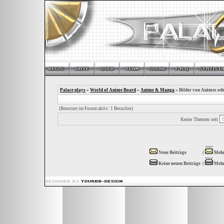
Palace plays
»
World of Anime Board
»
Anime & Manga
» Bilder von Animes od
(Benutzer im Forum aktiv: 1 Besucher)
Keine Themen seit
Neue Beiträge
(
Mehr
Keine neuen Beiträge
(
Mehr