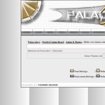
Palace plays
»
World of Anime Board
»
Anime & Manga
» Bilder von Animes od
(Benutzer im Forum aktiv: 1 Besucher)
Keine Themen seit
Neue Beiträge
(
Mehr
Keine neuen Beiträge
(
Mehr