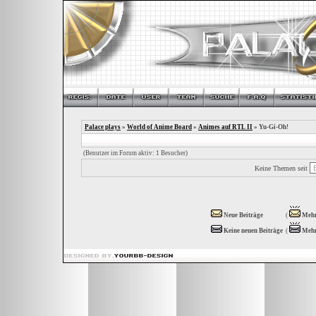
Palace plays
»
World of Anime Board
»
Animes auf RTL II
» Yu-Gi-Oh!
(Benutzer im Forum aktiv: 1 Besucher)
Keine Themen seit
Neue Beiträge
(
Mehr
Keine neuen Beiträge
(
Mehr