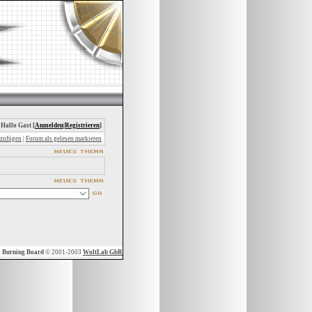
 Hallo Gast [
Anmelden
|
Registrieren
]
nzufügen
|
Forum als gelesen markieren
y
Burning Board
© 2001-2003
WoltLab GbR