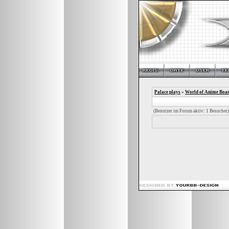
Palace plays
»
World of Anime Boa
(Benutzer im Forum aktiv: 1 Besucher)