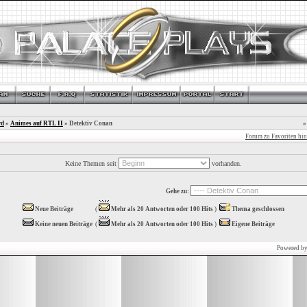
rd
»
Animes auf RTL II
» Detektiv Conan
»
Forum zu Favoriten hi
Keine Themen seit
vorhanden.
Gehe zu:
Neue Beiträge
(
Mehr als 20 Antworten oder 100 Hits
)
Thema geschlossen
Keine neuen Beiträge
(
Mehr als 20 Antworten oder 100 Hits
)
Eigene Beiträge
Powered b