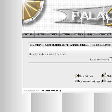
Palace plays
»
World of Anime Board
»
Animes auf RTL II
» Dragon Ball, Drago
(Benutzer im Forum aktiv: 1 Besucher)
Keine Themen seit
Neue Beiträge
(
Mehr
Keine neuen Beiträge
(
Mehr