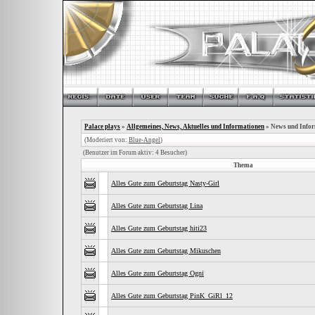
Palace plays
»
Allgemeines, News, Aktuelles und Informationen
» News und Info
(Moderiert von:
Blue-Angel
)
(Benutzer im Forum aktiv: 4 Besucher)
Thema
Alles Gute zum Geburtstag Nasty-Girl
Alles Gute zum Geburtstag Lina
Alles Gute zum Geburtstag hiti23
Alles Gute zum Geburtstag Mikuschen
Alles Gute zum Geburtstag Ogni
Alles Gute zum Geburtstag PinK_GiRl_12