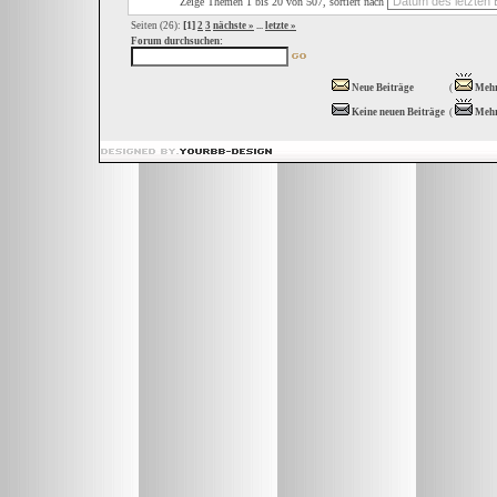
Zeige Themen 1 bis 20 von 507, sortiert nach
[1]
Seiten (26):
2
3
nächste »
...
letzte »
Forum durchsuchen:
Neue Beiträge
(
Mehr
Keine neuen Beiträge
(
Mehr