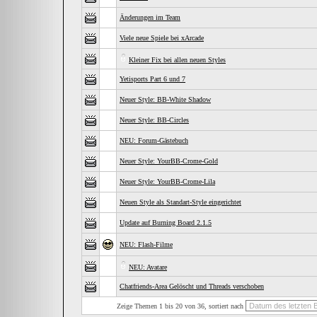
Änderungen im Team
Viele neue Spiele bei xArcade
Kleiner Fix bei allen neuen Styles
Yetisports Part 6 und 7
Neuer Style: BB-White Shadow
Neuer Style: BB-Circles
NEU: Forum-Gästebuch
Neuer Style: YourBB-Crome-Gold
Neuer Style: YourBB-Crome-Lila
Neuen Style als Standart-Style eingerichtet
Update auf Burning Board 2.1.5
NEU: Flash-Filme
NEU: Avatare
Chatfriends-Area Gelöscht und Threads verschoben
Zeige Themen 1 bis 20 von 36, sortiert nach