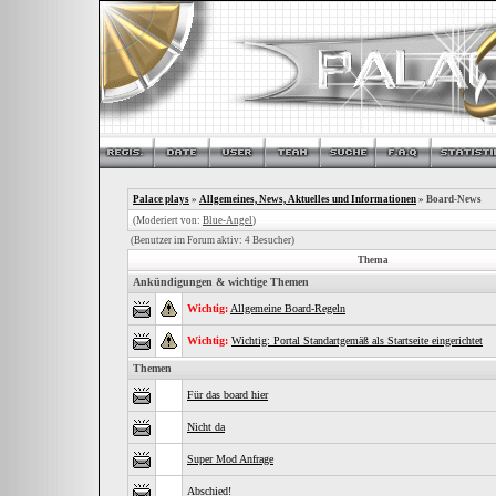
Palace plays
»
Allgemeines, News, Aktuelles und Informationen
» Board-News
(Moderiert von:
Blue-Angel
)
(Benutzer im Forum aktiv: 4 Besucher)
Thema
Ankündigungen & wichtige Themen
Wichtig:
Allgemeine Board-Regeln
Wichtig:
Wichtig: Portal Standartgemäß als Startseite eingerichtet
Themen
Für das board hier
Nicht da
Super Mod Anfrage
Abschied!