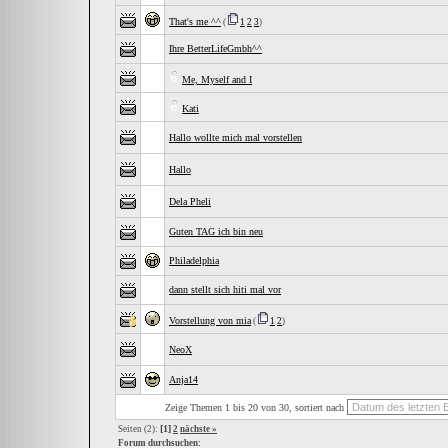
That's me ^^
(
1
2
3
)
Ihre BetterLifeGmbh^^
Me, Myself and I
Kati
Hallo wollte mich mal vorstellen
Hallo
Dela Pheli
Guten TAG ich bin neu
Philadelphia
dann stellt sich hiti mal vor
Vorstellung von mia
(
1
2
)
NeoX
Anja14
Zeige Themen 1 bis 20 von 30, sortiert nach
[1]
Seiten (2):
2
nächste »
Forum durchsuchen: