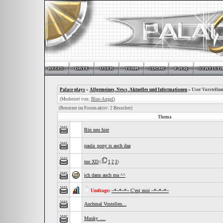
Palace plays
»
Allgemeines, News, Aktuelles und Informationen
» User Vorstellu
(Moderiert von:
Blue-Angel
)
(Benutzer im Forum aktiv: 2 Besucher)
Thema
Bin neu hier
paula_pony is auch daa
me XD
(
1
2
3
)
ich dann auch ma ^^
Umfrage:
~*~*~*~ C'est moi ~*~*~*~
Auchmal Vostellen...
Musky ....