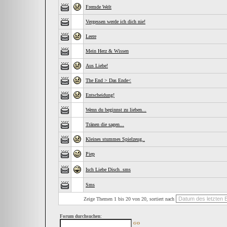
Fremde Welt
Vergessen werde ich dich nie!
Leere
Mein Herz & Wissen
Aus Liebe!
The End > Das Ende<
Entscheidung!
Wenn du beginnst zu lieben...
Tränen die sagen...
Kleines stummes Spielzeug..
Piep
Isch Liebe Disch..sms
Sms
Zeige Themen 1 bis 20 von 20, sortiert nach
Forum durchsuchen: