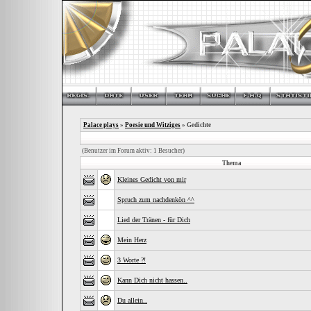
Palace plays
»
Poesie und Witziges
» Gedichte
(Benutzer im Forum aktiv: 1 Besucher)
Thema
Kleines Gedicht von mir
Spruch zum nachdenkön ^^
Lied der Tränen - für Dich
Mein Herz
3 Worte ?!
Kann Dich nicht hassen..
Du allein..