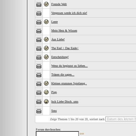
Fremde Welt
Vergessen werde ich dich nie!
Leere
Mein Herz & Wissen
Aus Liebe!
The End > Das Ende<
Entscheidung!
Wenn du beginnst zu lieben...
Tränen die sagen...
Kleines stummes Spielzeug..
Piep
Isch Liebe Disch..sms
Sms
Zeige Themen 1 bis 20 von 20, sortiert nach
Forum durchsuchen: