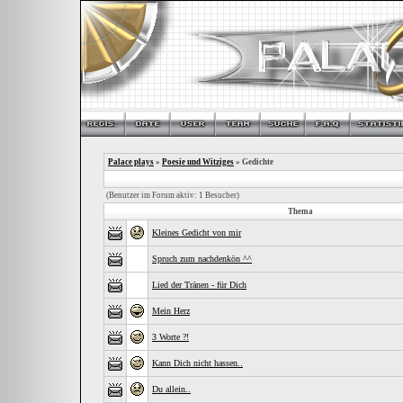
Palace plays
»
Poesie und Witziges
» Gedichte
(Benutzer im Forum aktiv: 1 Besucher)
Thema
Kleines Gedicht von mir
Spruch zum nachdenkön ^^
Lied der Tränen - für Dich
Mein Herz
3 Worte ?!
Kann Dich nicht hassen..
Du allein..