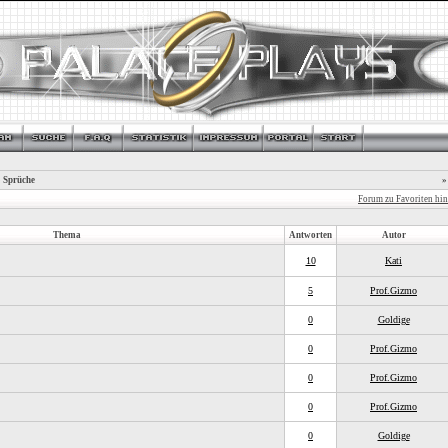
 Sprüche
»
Forum zu Favoriten hi
Thema
Antworten
Autor
10
Kati
5
Prof.Gizmo
0
Goldige
0
Prof.Gizmo
0
Prof.Gizmo
0
Prof.Gizmo
0
Goldige