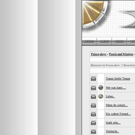
Palace plays
»
Poesie und Witziges
»
(Benutzer im Forum aktiv: 1 Besucher)
Traum bleibt Traum
Wer was kann....
Leben..
Wenn du weinst...
Ein wahrer Freund...
Stark sein...
Vielleicht..