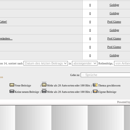
0
Goldige
0
Goldige
Gebet!
0
Prof.Gizmo
0
Goldige
rändern...
0
Prof.Gizmo
0
Prof.Gizmo
0
Goldige
on 14, sortiert nach
in
Reihenfolge,
Gehe zu:
Neue Beiträge
(
Mehr als 20 Antworten oder 100 Hits
)
Thema geschlossen
Keine neuen Beiträge
(
Mehr als 20 Antworten oder 100 Hits
)
Eigene Beiträge
Powered b