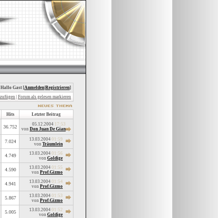
 Hallo Gast [
Anmelden
|
Registrieren
]
nzufügen
|
Forum als gelesen markieren
Hits
Letzter Beitrag
05.12.2004
17:53
36.752
von
Don Juan De Gian
13.03.2004
01:59
7.024
von
Träumlein
13.03.2004
01:56
4.749
von
Goldige
13.03.2004
01:55
4.590
von
Prof.Gizmo
13.03.2004
01:54
4.941
von
Prof.Gizmo
13.03.2004
01:53
5.867
von
Prof.Gizmo
13.03.2004
01:52
5.005
von
Goldige