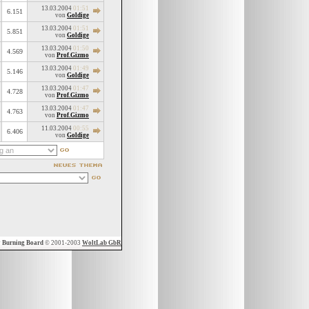
13.03.2004
01:51
6.151
von
Goldige
13.03.2004
01:51
5.851
von
Goldige
13.03.2004
01:50
4.569
von
Prof.Gizmo
13.03.2004
01:49
5.146
von
Goldige
13.03.2004
01:47
4.728
von
Prof.Gizmo
13.03.2004
01:47
4.763
von
Prof.Gizmo
11.03.2004
00:55
6.406
von
Goldige
y
Burning Board
© 2001-2003
WoltLab GbR