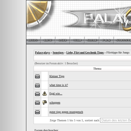
Palace plays
»
Sonstiges
»
Liebe, Flirt und Geschenk-Tipps
» Flirttipps für Jungs
(Benutzer im Forum aktiv: 1 Besucher)
Thema
Kleiner Tipp
what time is it?
Egal wie...
schuppen
guter tipp gegen muntgeruch
Zeige Themen 1 bis 5 von 5, sortiert nach
Forum durchsuchen: