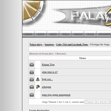
Palace plays
»
Sonstiges
»
Liebe, Flirt und Geschenk-Tipps
» Flirttipps für Jungs
(Benutzer im Forum aktiv: 1 Besucher)
Thema
Kleiner Tipp
what time is it?
Egal wie...
schuppen
guter tipp gegen muntgeruch
Zeige Themen 1 bis 5 von 5, sortiert nach
Forum durchsuchen: