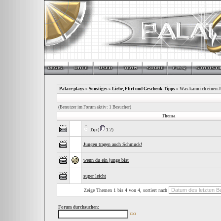
Palace plays
»
Sonstiges
»
Liebe, Flirt und Geschenk-Tipps
» Was kann ich einen 
(Benutzer im Forum aktiv: 1 Besucher)
Thema
Tip
(
1
2
)
Jungen tragen auch Schmuck!
wenn du ein junge bist
super leicht
Zeige Themen 1 bis 4 von 4, sortiert nach
Forum durchsuchen: