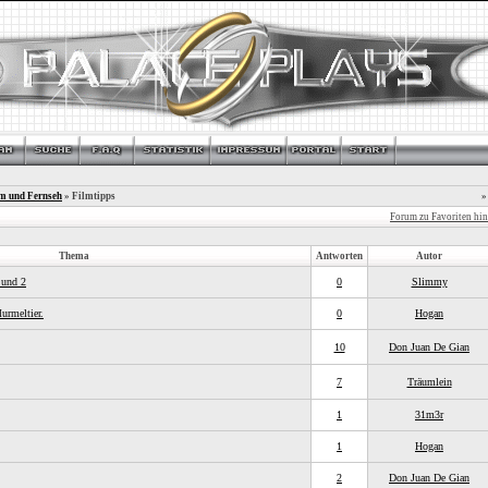
lm und Fernseh
» Filmtipps
»
Forum zu Favoriten hi
Thema
Antworten
Autor
 und 2
0
Slimmy
urmeltier.
0
Hogan
10
Don Juan De Gian
7
Träumlein
1
31m3r
1
Hogan
2
Don Juan De Gian