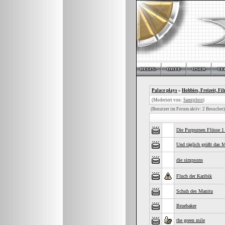
Palace plays
»
Hobbies, Freizeit, Fi
(Moderiert von:
Samtpfote
)
(Benutzer im Forum aktiv: 2 Besucher)
Die Purpurnen Flüsse 1
Und täglich grüßt das M
die simpsons
Fluch der Karibik
Schuh des Manitu
Bruebaker
the green mile