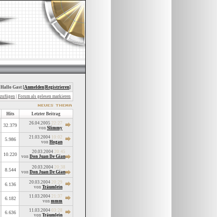
 Hallo Gast [
Anmelden
|
Registrieren
]
nzufügen
|
Forum als gelesen markieren
Hits
Letzter Beitrag
26.04.2005
22:27
32.379
von
Slimmy
21.03.2004
10:02
5.986
von
Hogan
20.03.2004
20:45
10.220
von
Don Juan De Gian
20.03.2004
20:38
8.544
von
Don Juan De Gian
20.03.2004
20:29
6.136
von
Träumlein
11.03.2004
21:37
6.182
von
mmm
11.03.2004
03:28
6.636
von
Träumlein