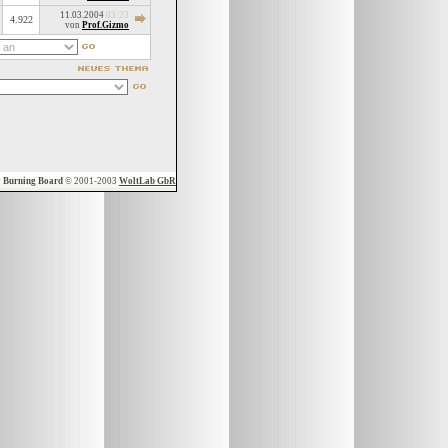
11.03.2004
03:23
4.922
von
Prof.Gizmo
y
Burning Board
© 2001-2003
WoltLab GbR