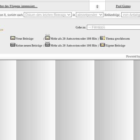
te des Fliegens interessiert...
0
Prof.Gizmo
n 8, sortiert nach
in
Reihenfolge,
Gehe zu:
Neue Beiträge
(
Mehr als 20 Antworten oder 100 Hits
)
Thema geschlossen
Keine neuen Beiträge
(
Mehr als 20 Antworten oder 100 Hits
)
Eigene Beiträge
Powered b