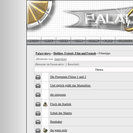
Palace plays
»
Hobbies, Freizeit, Film und Fernseh
» Filmtipps
(Moderiert von:
Samtpfote
)
(Benutzer im Forum aktiv: 1 Besucher)
Thema
Die Purpurnen Flüsse 1 und 2
Und täglich grüßt das Murmeltier.
die simpsons
Fluch der Karibik
Schuh des Manitu
Bruebaker
the green mile