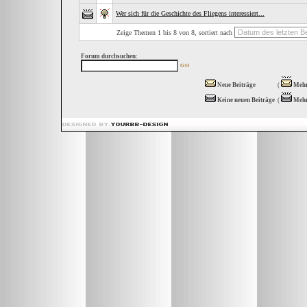
Wer sich für die Geschichte des Fliegens interessiert...
Zeige Themen 1 bis 8 von 8, sortiert nach
Forum durchsuchen:
Neue Beiträge
(
Mehr
Keine neuen Beiträge
(
Mehr