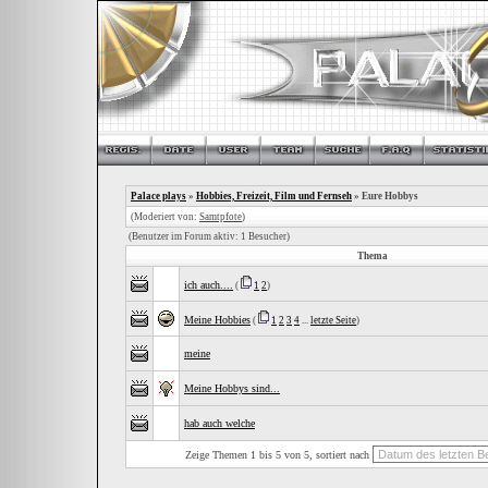
Palace plays
»
Hobbies, Freizeit, Film und Fernseh
» Eure Hobbys
(Moderiert von:
Samtpfote
)
(Benutzer im Forum aktiv: 1 Besucher)
Thema
ich auch....
(
1
2
)
Meine Hobbies
(
1
2
3
4
...
letzte Seite
)
meine
Meine Hobbys sind...
hab auch welche
Zeige Themen 1 bis 5 von 5, sortiert nach