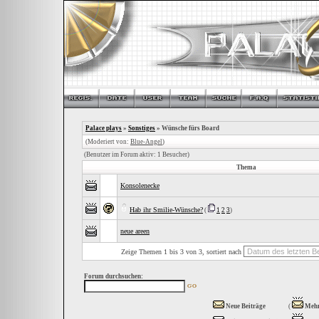
Palace plays
»
Sonstiges
» Wünsche fürs Board
(Moderiert von:
Blue-Angel
)
(Benutzer im Forum aktiv: 1 Besucher)
Thema
Konsolenecke
Hab ihr Smilie-Wünsche?
(
1
2
3
)
neue areen
Zeige Themen 1 bis 3 von 3, sortiert nach
Forum durchsuchen:
Neue Beiträge
(
Mehr