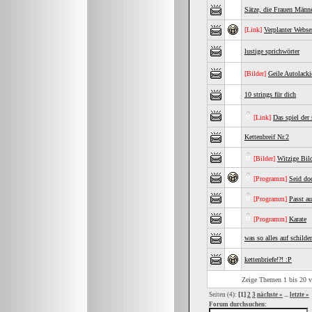
Sätze, die Frauen Männe
[Link]
Verplanter Webse
lustige sprichwörter
[Bilder]
Geile Autolacki
10 strings für dich
[Link]
Das spiel der 
Kettenbreif Nr.2
[Bilder]
Witzige Bil
[Programm]
Seid do
[Programm]
Passt au
[Programm]
Karate
was so alles auf schilde
kettenbriefe!?! :P
Zeige Themen 1 bis 20 v
[1]
Seiten (4):
2
3
nächste »
...
letzte »
Forum durchsuchen: