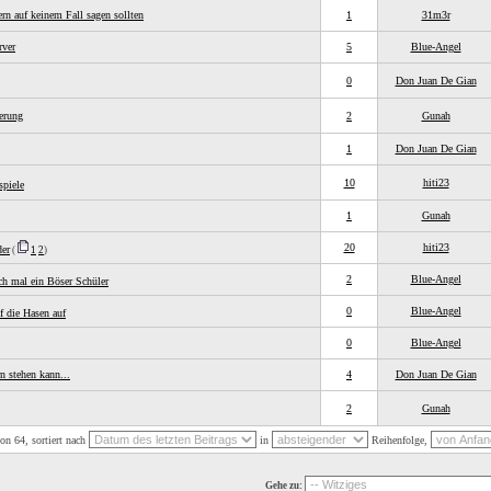
rn auf keinem Fall sagen sollten
1
31m3r
rver
5
Blue-Angel
0
Don Juan De Gian
erung
2
Gunah
1
Don Juan De Gian
10
hiti23
spiele
1
Gunah
20
hiti23
der
(
1
2
)
2
Blue-Angel
ch mal ein Böser Schüler
0
Blue-Angel
f die Hasen auf
0
Blue-Angel
rn stehen kann...
4
Don Juan De Gian
2
Gunah
on 64, sortiert nach
in
Reihenfolge,
Gehe zu: