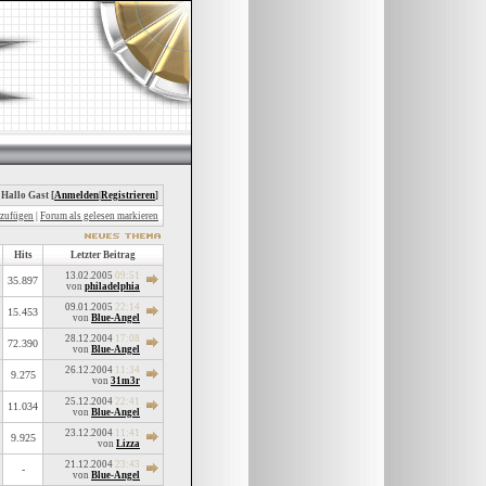
 Hallo Gast [
Anmelden
|
Registrieren
]
nzufügen
|
Forum als gelesen markieren
Hits
Letzter Beitrag
13.02.2005
09:51
35.897
von
philadelphia
09.01.2005
22:14
15.453
von
Blue-Angel
28.12.2004
17:08
72.390
von
Blue-Angel
26.12.2004
11:34
9.275
von
31m3r
25.12.2004
22:41
11.034
von
Blue-Angel
23.12.2004
11:41
9.925
von
Lizza
21.12.2004
23:43
-
von
Blue-Angel