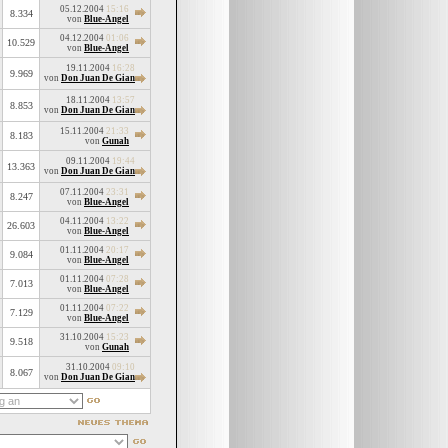
05.12.2004
15:16
8.334
von
Blue-Angel
04.12.2004
01:06
10.529
von
Blue-Angel
19.11.2004
16:28
9.969
von
Don Juan De Gian
18.11.2004
13:57
8.853
von
Don Juan De Gian
15.11.2004
21:33
8.183
von
Gunah
09.11.2004
19:44
13.363
von
Don Juan De Gian
07.11.2004
23:31
8.247
von
Blue-Angel
04.11.2004
13:22
26.603
von
Blue-Angel
01.11.2004
20:17
9.084
von
Blue-Angel
01.11.2004
07:28
7.013
von
Blue-Angel
01.11.2004
07:22
7.129
von
Blue-Angel
31.10.2004
15:23
9.518
von
Gunah
31.10.2004
09:10
8.067
von
Don Juan De Gian