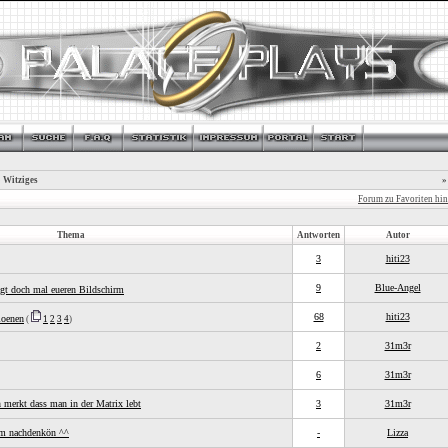
 Witziges
»
Forum zu Favoriten hi
Thema
Antworten
Autor
3
hiti23
9
Blue-Angel
agt doch mal eueren Bildschirm
68
hiti23
ioenen
(
1
2
3
4
)
2
31m3r
6
31m3r
merkt dass man in der Matrix lebt
3
31m3r
m nachdenkön ^^
-
Lizza