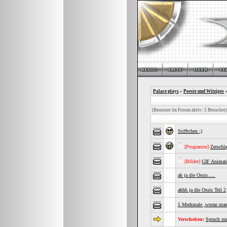
Palace plays
»
Poesie und Witziges
»
(Benutzer im Forum aktiv: 5 Besucher)
Stifftchen ;)
[Programm]
Zerschl
[Bilder]
GIF Animat
ah ja die Ossis.....
ahhh ja die Ossis Teil 2
5 Merkmale ,woran man 
Verschoben:
Spruch zu