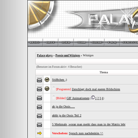
Palace plays
»
Poesie und Witziges
» Witziges
(Benutzer im Forum aktiv: 4 Besucher)
Thema
Stifftchen ;)
[Programm]
Zerschlagt doch mal eueren Bildschirm
[Bilder]
GIF Animatioenen
(
1
2
3
4
)
ah ja die Ossis.....
ahhh ja die Ossis Teil 2
5 Merkmale ,woran man merkt dass man in der Matrix lebt
Verschoben:
Spruch zum nachdenkön ^^