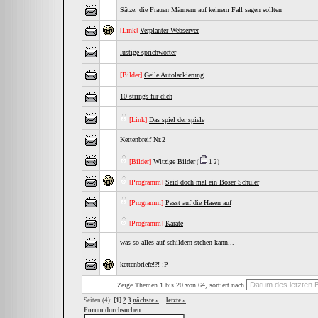
Sätze, die Frauen Männern auf keinem Fall sagen sollten
[Link]
Verplanter Webserver
lustige sprichwörter
[Bilder]
Geile Autolackierung
10 strings für dich
[Link]
Das spiel der spiele
Kettenbreif Nr.2
[Bilder]
Witzige Bilder
(
1
2
)
[Programm]
Seid doch mal ein Böser Schüler
[Programm]
Passt auf die Hasen auf
[Programm]
Karate
was so alles auf schildern stehen kann...
kettenbriefe!?! :P
Zeige Themen 1 bis 20 von 64, sortiert nach
[1]
Seiten (4):
2
3
nächste »
...
letzte »
Forum durchsuchen: