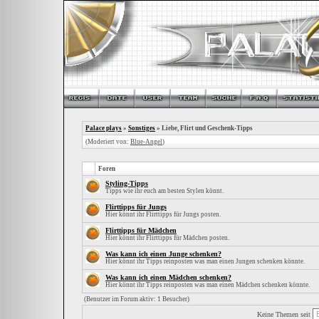
Palace plays
»
Sonstiges
» Liebe, Flirt und Geschenk-Tipps
(Moderiert von:
Blue-Angel
)
Foren
Styling-Tipps
Tipps wie ihr euch am besten Stylen könnt.
Flirttipps für Jungs
Hier könnt ihr Flirttipps für Jungs posten.
Flirttipps für Mädchen
Hier könnt ihr Flirttipps für Mädchen posten.
Was kann ich einen Junge schenken?
Hier könnt ihr Tipps reinposten was man einen Jungen schenken könnte.
Was kann ich einen Mädchen schenken?
Hier könnt ihr Tipps reinposten was man einen Mädchen schenken könnte.
(Benutzer im Forum aktiv: 1 Besucher)
Keine Themen seit