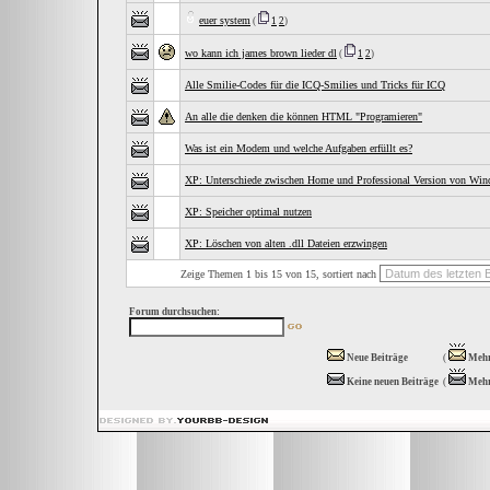
euer system
(
1
2
)
wo kann ich james brown lieder dl
(
1
2
)
Alle Smilie-Codes für die ICQ-Smilies und Tricks für ICQ
An alle die denken die können HTML "Programieren"
Was ist ein Modem und welche Aufgaben erfüllt es?
XP: Unterschiede zwischen Home und Professional Version von Wi
XP: Speicher optimal nutzen
XP: Löschen von alten .dll Dateien erzwingen
Zeige Themen 1 bis 15 von 15, sortiert nach
Forum durchsuchen:
Neue Beiträge
(
Mehr
Keine neuen Beiträge
(
Mehr