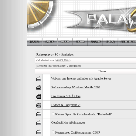
Palace plays
»
PC
» Sonistiges
(Moderiert von:
hiti23
,
Otto
)
(Benutzer im Forum aktiv: 2 Besucher)
Thema
Webcam ans Internet anbinden mit Apache Server
Softwareumfang Windows Mobile 2003
Das Forum SchlÄft Ein
Hidden & Dangerous 2!
Kleines Spiel für Zwischendurch: "Basketball"
Gebräuchliche Abkürzungen
Kostenloses Grafikprogramm: GIMP