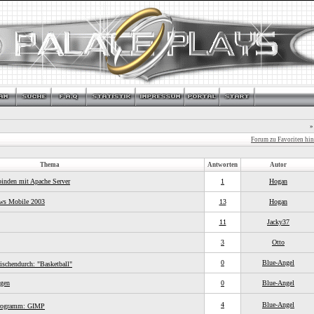
»
Forum zu Favoriten hi
Thema
Antworten
Autor
binden mit Apache Server
1
Hogan
ws Mobile 2003
13
Hogan
11
Jacky37
3
Otto
0
Blue-Angel
ischendurch: "Basketball"
ngen
0
Blue-Angel
4
Blue-Angel
programm: GIMP