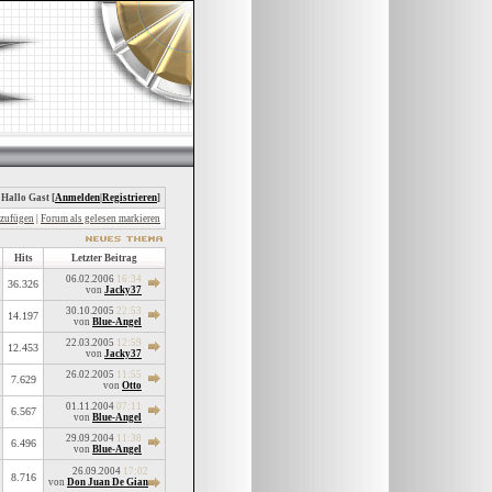
 Hallo Gast [
Anmelden
|
Registrieren
]
nzufügen
|
Forum als gelesen markieren
Hits
Letzter Beitrag
06.02.2006
16:34
36.326
von
Jacky37
30.10.2005
22:53
14.197
von
Blue-Angel
22.03.2005
12:59
12.453
von
Jacky37
26.02.2005
11:55
7.629
von
Otto
01.11.2004
07:11
6.567
von
Blue-Angel
29.09.2004
11:38
6.496
von
Blue-Angel
26.09.2004
17:02
8.716
von
Don Juan De Gian