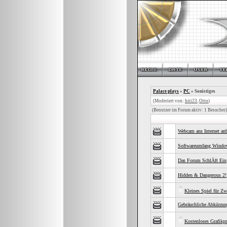
Palace plays
»
PC
» Sonistiges
(Moderiert von:
hiti23
,
Otto
)
(Benutzer im Forum aktiv: 1 Besucher)
Webcam ans Internet an
Softwareumfang Windo
Das Forum SchlÄft Ein
Hidden & Dangerous 2!
Kleines Spiel für Zw
Gebräuchliche Abkürzu
Kostenloses Grafik