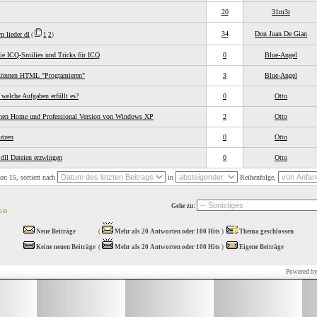
20
31m3r
34
Don Juan De Gian
 lieder dl
(
1
2
)
die ICQ-Smilies und Tricks für ICQ
0
Blue-Angel
e können HTML "Programieren"
3
Blue-Angel
welche Aufgaben erfüllt es?
0
Otto
chen Home und Professional Version von Windows XP
2
Otto
utzen
0
Otto
dll Dateien erzwingen
0
Otto
on 15, sortiert nach
in
Reihenfolge,
Gehe zu:
Neue Beiträge
(
Mehr als 20 Antworten oder 100 Hits
)
Thema geschlossen
Keine neuen Beiträge
(
Mehr als 20 Antworten oder 100 Hits
)
Eigene Beiträge
Powered b