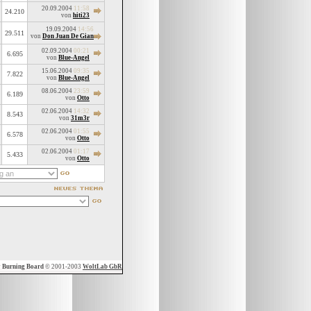
20.09.2004
11:58
24.210
von
hiti23
19.09.2004
14:56
29.511
von
Don Juan De Gian
02.09.2004
00:21
6.695
von
Blue-Angel
15.06.2004
09:35
7.822
von
Blue-Angel
08.06.2004
23:59
6.189
von
Otto
02.06.2004
14:32
8.543
von
31m3r
02.06.2004
01:55
6.578
von
Otto
02.06.2004
01:17
5.433
von
Otto
y
Burning Board
© 2001-2003
WoltLab GbR