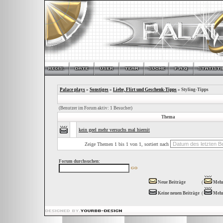
Palace plays
»
Sonstiges
»
Liebe, Flirt und Geschenk-Tipps
» Styling-Tipps
(Benutzer im Forum aktiv: 1 Besucher)
Thema
kein geel mehr versuchs mal hiernit
Zeige Themen 1 bis 1 von 1, sortiert nach
Forum durchsuchen:
Neue Beiträge
(
Mehr
Keine neuen Beiträge
(
Mehr