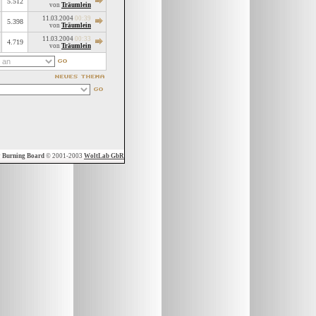
5.512
von
Träumlein
11.03.2004
00:39
5.398
von
Träumlein
11.03.2004
00:33
4.719
von
Träumlein
y
Burning Board
© 2001-2003
WoltLab GbR