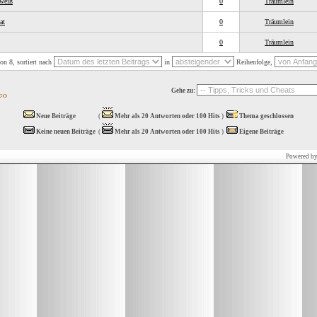
 weiß
0
Träumlein
at
0
Träumlein
0
Träumlein
n 8, sortiert nach
in
Reihenfolge,
Gehe zu:
Neue Beiträge
(
Mehr als 20 Antworten oder 100 Hits
)
Thema geschlossen
Keine neuen Beiträge
(
Mehr als 20 Antworten oder 100 Hits
)
Eigene Beiträge
Powered b