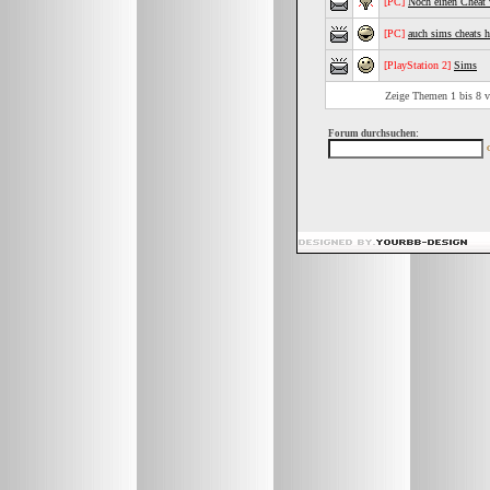
[PC]
Noch einen Cheat
[PC]
auch sims cheats h
[PlayStation 2]
Sims
Zeige Themen 1 bis 8 vo
Forum durchsuchen: