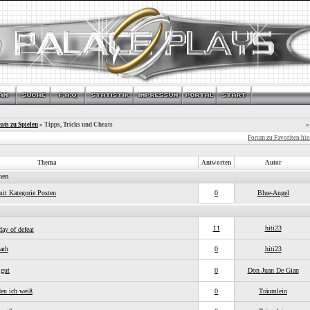
ats zu Spielen
» Tipps, Tricks und Cheats
»
Forum zu Favoriten hi
Thema
Antworten
Autor
men
mit Kategorie Posten
0
Blue-Angel
11
hiti23
day of defeat
earh
0
hiti23
 gut
0
Don Juan De Gian
den ich weiß
0
Träumlein