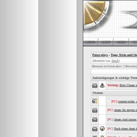
Palace plays
»
Tipps, Tricks und Che
(Moderiert von:
NeoX
)
(Benutzer im Forum aktiv: 2 Besucher)
Ankündigungen & wichtige The
Wichtig:
Bitte Cheats 
Themen
[PC]
counter-strike ,
[PC]
cheats für empire 
[PC]
cheats sind immer
[PC]
Noch einen cheat 