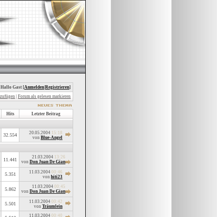
 Hallo Gast [
Anmelden
|
Registrieren
]
nzufügen
|
Forum als gelesen markieren
Hits
Letzter Beitrag
20.05.2004
15:18
32.554
von
Blue-Angel
21.03.2004
13:26
11.441
von
Don Juan De Gian
11.03.2004
00:46
5.351
von
hiti23
11.03.2004
00:45
5.862
von
Don Juan De Gian
11.03.2004
00:42
5.501
von
Träumlein
11.03.2004
00:40