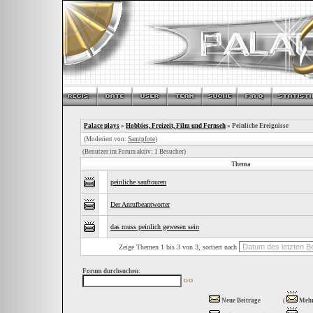
Palace plays
»
Hobbies, Freizeit, Film und Fernseh
» Peinliche Ereignisse
(Moderiert von:
Samtpfote
)
(Benutzer im Forum aktiv: 1 Besucher)
Thema
peinliche sauftouren
Der Anrufbeantworter
das muss peinlich gewesen sein
Zeige Themen 1 bis 3 von 3, sortiert nach
Forum durchsuchen:
Neue Beiträge
(
Mehr