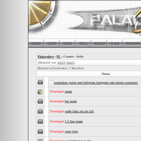
Palace plays
»
PC
» Counter - Strike
(Moderiert von:
hiti23
,
SoniC
)
(Benutzer im Forum aktiv: 2 Besucher)
Thema
screenshots postet eure billigsten lustigsten oder besten sceenshots
[Sonstiges]
steam
[Sonstiges]
bot suche
[Sonstiges]
waffe links ich nix kill
[Sonstiges]
1.5 fuer steam
[Sonstiges]
spray logo
[Sonstiges]
wo kriegt man es her