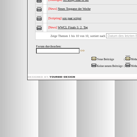
[News]
Neues Topgame der Woche
[Scripting]
son paar scripst
[News]
WWCL Finals 5: 2. Tag
Zeige Themen 1 bis 10 von 10, sortiert nach
Forum durchsuchen:
Neue Beiträge
(
Mehr
Keine neuen Beiträge
(
Mehr