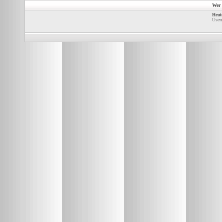
Wer 
Heut
Usern