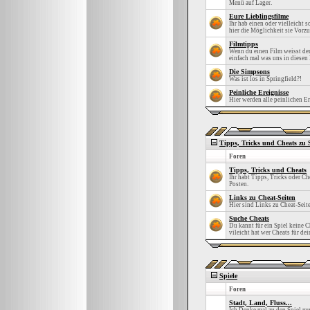
Menü auf Lager.
Eure Lieblingsfilme
Ihr hab einen oder vielleicht 
hier die Möglichkeit sie Vorzu
Filmtipps
Wenn du einen Film weisst den
einfach mal was uns in diesen 
Die Simpsons
Was ist los in Springfield?!
Peinliche Ereignisse
Hier werden alle peinlichen Er
Tipps, Tricks und Cheats zu 
Foren
Tipps, Tricks und Cheats
Ihr habt Tipps, Tricks oder Che
Posten.
Links zu Cheat-Seiten
Hier sind Links zu Cheat-Seit
Suche Cheats
Du kannt für ein Spiel keine C
vileicht hat wer Cheats für dei
Spiele
Foren
Stadt, Land, Fluss...