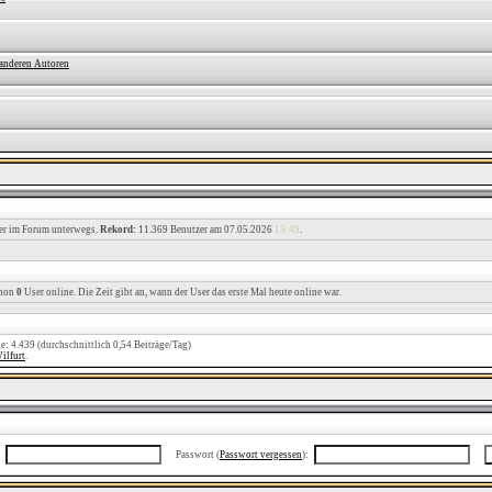
 anderen Autoren
her im Forum unterwegs.
Rekord:
11.369 Benutzer am 07.05.2026
13:49
.
chon
0
User online. Die Zeit gibt an, wann der User das erste Mal heute online war.
ge: 4.439 (durchschnittlich 0,54 Beiträge/Tag)
ilfurt
.
Passwort (
Passwort vergessen
):