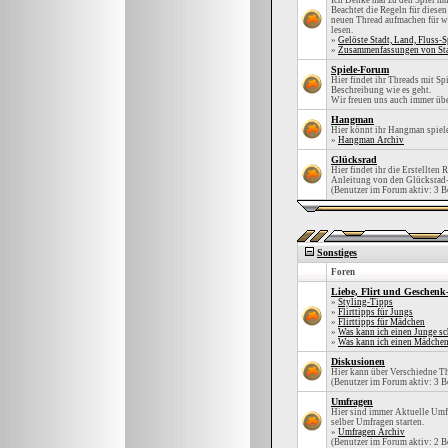
Ich Denke mal zu den Spiel mu
Beachtet die Regeln für diesen
neuen Thread aufmachen für was
lesen.
»
Gelöste Stadt, Land, Fluss-S
»
Zusammenfassungen von Stad
Spiele-Forum
Hier findet ihr Threads mit Spi
Beschreibung wie es geht.
Wir freuen uns auch immer übe
Hangman
Hier könnt ihr Hangman spiel
»
Hangman Archiv
Glücksrad
Hier findet ihr die Erstellten 
Anleitung von den Glücksrad-
(Benutzer im Forum aktiv: 3 B
Sonstiges
Foren
Liebe, Flirt und Geschenk
»
Styling-Tipps
»
Flirttipps für Jungs
»
Flirttipps für Mädchen
»
Was kann ich einen Junge s
»
Was kann ich einen Mädche
Diskusionen
Hier kann über Verschiedne T
(Benutzer im Forum aktiv: 3 B
Umfragen
Hier sind immer Aktuelle Umfr
selber Umfragen starten.
»
Umfragen Archiv
(Benutzer im Forum aktiv: 2 B