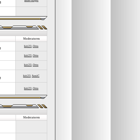
Blue-Angel
n
Moderatoren
hiti23
,
Otto
n
hiti23
,
Otto
hiti23
,
Otto
hiti23
,
SoniC
n
hiti23
,
Otto
Moderatoren