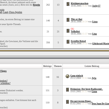
ss man nicht viel Beschreiben, bitte
 Bereich, ihr könnt jederzeit auch einen
Kleidungsmarken
262
13
 neues (Auto, usw.). Bitte erst die
Regeln
10.05.2005
16:02
von
Jacky37
piele
t, Land, Fluss-Spielen
This or that
elen, im ersten Beitrag ist immer eine
140
4
28.02.2006
20:34
von
Lizza
r neue Spiele-Threads.
[X]
21
21
Volksfest
en.
10.01.2005
15:57
von
Lina
Erstellte Rätsel
Rätsel, die Gewinner, die Verlierer und die
356
5
28.02.2006
20:32
von
Glücksrad-Mast
Spiel.
esucher)
Beiträge
Themen
Letzter Beitrag
-Tipps
Ganz einfach
148
16
29.12.2004
19:55
von
Ayla
chenken?
n schenken?
Diskusion: Der beste Radiosend...
151
3
hemen Diskutiert werden.
19.01.2005
20:55
von
Lizza
esucher)
agen enthalten. User können hier auch
Die nervigsten Dinge...
110
8
01.02.2005
13:11
von
Don Juan De Gia
esucher)