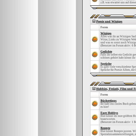
z.B. was erwartet uns auf diese
Poesie und Witziges
Foren
Witziges
Alles was ihr an Witzigen Sach
Witze, Links zu Witzigen Webs
und was es sonst noch Witzige
(Benutzer im Forum aktiv: 6 B
Gedichte
Falls ihr selber ein Gedicht g
schönes gehört habt könnt ihr 
Sprüche
Es gibt viele verschiedene Sp
Sprüche für Poesie Alben, die k
Hobbies, Freizeit, Film und F
Foren
Büchertipps
Ihr habt ein cooles Buch gele
es hier!
Eure Hobbys
Hier könnt ihr eure größten H
beantworten.
(Benutzer im Forum aktiv: 1 B
Rezepte
Hier könnt Rezepte posten. Wi
Spezialzusammenstellungen, od