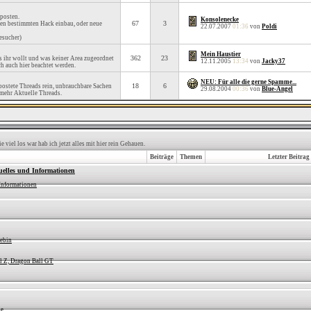
posten.
Konsolenecke
67
3
inen bestimmten Hack einbau, oder neue
22.07.2007
01:36
von
Poldi
esucher)
Mein Haustier
362
23
as ihr wollt und was keiner Area zugeordnet
12.11.2005
13:34
von
Jacky37
ch auch hier beachtet werden.
NEU: Für alle die gerne Spamme...
18
6
ostete Threads rein, unbrauchbare Sachen
29.08.2004
00:36
von
Blue-Angel
 mehr Aktuelle Threads.
viel los war hab ich jetzt alles mit hier rein Gehauen.
Beiträge
Themen
Letzter Beitrag
uelles und Informationen
Informationen
iebin
l Z, Dragon Ball GT
ne