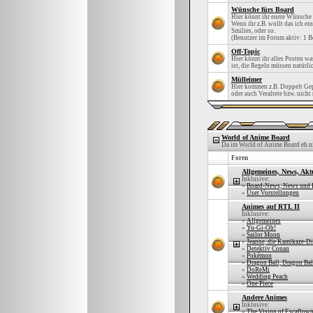
Wünsche fürs Board
Hier könnt ihr euere Wünsche 
Wenn ihr z.B. wollt das ich e
Smilies, oder so.
(Benutzer im Forum aktiv: 1 B
Off-Topic
Hier könnt ihr alles Posten w
ist, die Regeln müssen natürli
Mülleimer
Hier kommen z.B. Doppelt Gep
oder auch Veraltete bzw. nicht
World of Anime Board
Da im World of Anime Board eh nie 
Foren
Allgemeines, News, Akt
Inklusive:
»
Board-News, News und 
»
User Vorstellungen
Animes auf RTL II
Inklusive:
»
Allgemeines
»
Yu-Gi-Oh!
»
Sailor Moon
»
Jeanne, die Kamikaze-D
»
Detektiv Conan
»
Pokémon
»
Dragon Ball, Dragon Bal
»
DoReMi
»
Wedding Peach
»
One Piece
Andere Animes
Inklusive:
»
The Vision of Escaflow