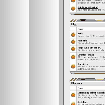
Hier können sich neue User vo
(Benutzer im Forum aktiv: 3 B
Politik & Wirtschaft
Alles rund um Politik und Wir
PC
Foren
News
Die neuesten PC-News findet i
Probleme
Wenn ihr Probleme mit einen P
Frage rund um den PC
Hier könnt ihr alles Mögliche 
Counter - Strike
Alles rund um Counter - Strike
(Benutzer im Forum aktiv: 1 B
Sonistiges
Hier könnt ihr alles Posten wa
anderen Areas passt.
Internet
Foren
Vorstellung deiner Webseit
Hier könnt ihr eure Webseite od
Beschreibung, also nicht nur "
Surf-Tips
Ihr kennt eine Gute Webseite? 