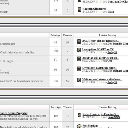
316
30
rstellen.
08.09.2007
13:34
von
Don Juan De Gia
esucher)
Rauchen wird teurer
25
2
24.12.2004
14:14
von
Lizza
tschaft.
Beiträge
Themen
Letzter Beitrag
AOL sichert sich die Rechte an...
43
10
25.03.2005
00:33
von
Don Juan De Gia
hr immer hier.
Laptop über SCART an TV
140
7
15.09.2005
18:03
von
Jacky37
C habt, hier wird euch geholfen.
AutoPlay will nicht wie ich wi...
61
8
08.03.2005
20:24
von
Otto
zu PC fragen.
screenshots postet eure billig...
56
10
.
27.12.2004
16:35
von
Don Juan De Gia
esucher)
Webcam ans Internet anbinden m...
106
15
s mit den PC zu tun hat aber in keine der
06.02.2006
16:34
von
Jacky37
Beiträge
Themen
Letzter Beitrag
e oder deines Projektes
KellerKinder.org - Counter-Str...
102
10
er euer Projekt vorstellen. Bitte mit guter
02.09.2007
09:11
von
SpawNNN
Schaut mal meine Seite an" oder so.
Für Simsfans
102
26
Dann Stellt diese doch hier einfach mal vor,