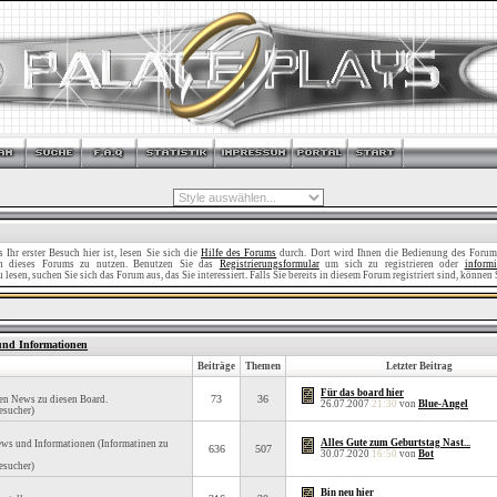
Ihr erster Besuch hier ist, lesen Sie sich die
Hilfe des Forums
durch. Dort wird Ihnen die Bedienung des Forums
nen dieses Forums zu nutzen. Benutzen Sie das
Registrierungsformular
um sich zu registrieren oder
informi
lesen, suchen Sie sich das Forum aus, das Sie interessiert. Falls Sie bereits in diesem Forum registriert sind, können 
 und Informationen
Beiträge
Themen
Letzter Beitrag
Für das board hier
73
36
len News zu diesen Board.
26.07.2007
21:30
von
Blue-Angel
esucher)
Alles Gute zum Geburtstag Nast...
News und Informationen (Informatinen zu
636
507
30.07.2020
16:50
von
Bot
esucher)
Bin neu hier