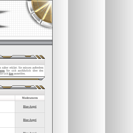
 näher erklärt. Sie müssen außerdem
eren
Sie sich ausführlich über den
Sie sich
hier
anmelden.
Moderatoren
Blue-Angel
Blue-Angel