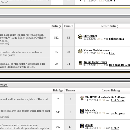
27.12.2004
11:52
von
Ayla
r Seite?
Beiträge
Themen
Letzter Beitrag
en habt könnt ihr hier Posten, also z.B.
Stifftchen ;)
512
63
eiten, Witzige Bilder, Witzige Gedichte
13.02.2005
09:51
von
philadelphia
s gibt.
esucher)
Kleines Gedicht von mir
65
20
eschreiben habt oder von wen anders ein
13.01.2005
16:38
von
Lina
es hier posten.
Traum bleibt Traum
29
14
rüche, z.B. Sprüche zum Nachdenken oder
05.12.2004
17:53
von
Don Juan De Gia
önnt ihr hier alle gerne posten.
ernseh
Beiträge
Themen
Letzter Beitrag
Ein HTML-Lernbuch für Anfänger...
2
2
sen und wollt es weiter empfehlen? Dann tut
11.03.2004
00:51
von
Prof.Gizmo
ich auch....
obbies erklären und andern Usern fragen dazu
145
5
27.02.2006
09:21
von
paula_pony
esucher)
donuts
r freuen uns auch immer über eure
102
17
31.05.2004
20:18
von
31m3r
er vielleicht habt ihr ja auch ein kompletes