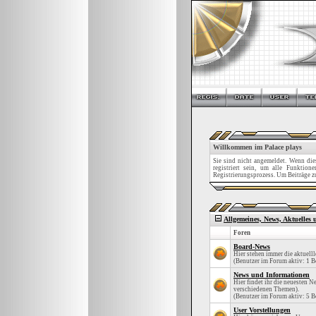
Willkommen im Palace plays
Sie sind nicht angemeldet. Wenn dies 
registriert sein, um alle Funktio
Registrierungsprozess. Um Beiträge zu 
Allgemeines, News, Aktuelles
Foren
Board-News
Hier stehen immer die aktuell
(Benutzer im Forum aktiv: 1 B
News und Informationen
Hier findet ihr die neuesten 
verschiedenen Themen).
(Benutzer im Forum aktiv: 5 B
User Vorstellungen