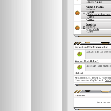
»
Andere Animes
Anime & Manga
Inklusive:
»
Manga
»
Bilder von Animes oder
»
Fanfics
»
Fanarts
Sonstiges
Inklusive:
»
Quasselecke
»
Links
Zur Zeit sind 106 Benutzer online.
Zur Zeit sind 106 Besuc
Wer war Heute Online ?
Insgesamt waren heute s
Statistik
Mitglieder: 92 | Themen: 927 | Beiträ
Unser neuestes Mitglied heißt:
PeterW
Anmelden
Benutzername: