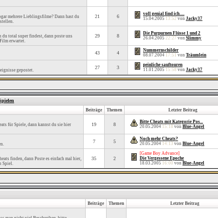
voll genial find ich.....
21
6
sogar mehrere Lieblingsfilme? Dann hast du
15.04.2005
13:52
von
Jacky37
stellen.
Die Purpurnen Flüsse 1 und 2
29
8
 du total super findest, dann poste uns
26.04.2005
22:27
von
Slimmy
Film erwartet.
Nummernschilder
43
4
08.07.2004
17:51
von
Träumlein
peinliche sauftouren
27
3
11.01.2005
15:58
von
Jacky37
eignisse gepostet.
Spielen
Beiträge
Themen
Letzter Beitrag
Bitte Cheats mit Kategorie Pos...
19
8
ats für Spiele, dann kannst du sie hier
20.05.2004
15:18
von
Blue-Angel
Noch mehr Cheats?
7
5
20.05.2004
14:13
von
Blue-Angel
en.
[Game Boy Advance]
35
2
Die Vergessene Epoche
heats finden, dann Poste es einfach mal hier,
18.03.2005
16:00
von
Blue-Angel
n Spiel.
Beiträge
Themen
Letzter Beitrag