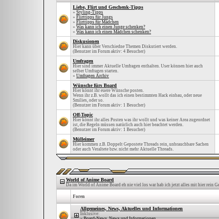
Liebe, Flirt und Geschenk-Tipps
»
Styling-Tipps
»
Flirttipps für Jungs
»
Flirttipps für Mädchen
»
Was kann ich einen Junge schenken?
»
Was kann ich einen Mädchen schenken?
Diskusionen
Hier kann über Verschiedne Themen Diskutiert werden.
(Benutzer im Forum aktiv: 4 Besucher)
Umfragen
Hier sind immer Aktuelle Umfragen enthalten. User können hier auch
selber Umfragen starten.
»
Umfragen Archiv
Wünsche fürs Board
Hier könnt ihr euere Wünsche posten.
Wenn ihr z.B. wollt das ich einen bestimmten Hack einbau, oder neue
Smilies, oder so.
(Benutzer im Forum aktiv: 1 Besucher)
Off-Topic
Hier könnt ihr alles Posten was ihr wollt und was keiner Area zugeordnet
ist, die Regeln müssen natürlich auch hier beachtet werden.
(Benutzer im Forum aktiv: 1 Besucher)
Mülleimer
Hier kommen z.B. Doppelt Gepostete Threads rein, unbrauchbare Sachen
oder auch Veraltete bzw. nicht mehr Aktuelle Threads.
World of Anime Board
Da im World of Anime Board eh nie viel los war hab ich jetzt alles mit hier rein 
Foren
Allgemeines, News, Aktuelles und Informationen
Inklusive:
»
Board-News, News und Informationen