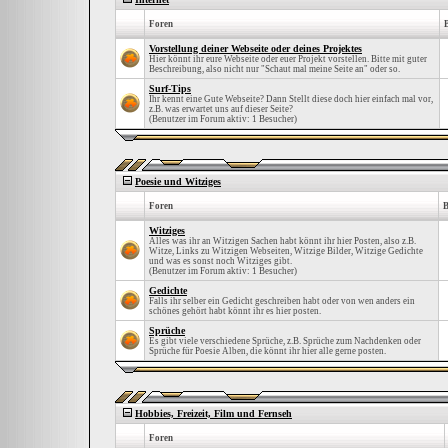
Foren
Vorstellung deiner Webseite oder deines Projektes
Hier könnt ihr eure Webseite oder euer Projekt vorstellen. Bitte mit guter
Beschreibung, also nicht nur "Schaut mal meine Seite an" oder so.
Surf-Tips
Ihr kennt eine Gute Webseite? Dann Stellt diese doch hier einfach mal vor,
z.B. was erwartet uns auf dieser Seite?
(Benutzer im Forum aktiv: 1 Besucher)
Poesie und Witziges
Foren
B
Witziges
Alles was ihr an Witzigen Sachen habt könnt ihr hier Posten, also z.B.
Witze, Links zu Witzigen Webseiten, Witzige Bilder, Witzige Gedichte
und was es sonst noch Witziges gibt.
(Benutzer im Forum aktiv: 1 Besucher)
Gedichte
Falls ihr selber ein Gedicht geschreiben habt oder von wen anders ein
schönes gehört habt könnt ihr es hier posten.
Sprüche
Es gibt viele verschiedene Sprüche, z.B. Sprüche zum Nachdenken oder
Sprüche für Poesie Alben, die könnt ihr hier alle gerne posten.
Hobbies, Freizeit, Film und Fernseh
Foren