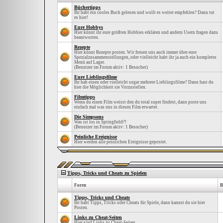
Büchertipps
Ihr habt ein cooles Buch gelesen und wollt es weiter empfehlen? Dann tut
es hier!
Eure Hobbys
Hier könnt ihr eure größten Hobbies erklären und andern Usern fragen dazu
beantworten.
Rezepte
Hier könnt Rezepte posten. Wir freuen uns auch immer über eure
Spezialzusammenstellungen, oder vielleicht habt ihr ja auch ein kompletes
Menü auf Lager.
(Benutzer im Forum aktiv: 1 Besucher)
Eure Lieblingsfilme
Ihr hab einen oder vielleicht sogar mehrere Lieblingsfilme? Dann hast du
hier die Möglichkeit sie Vorzustellen.
Filmtipps
Wenn du einen Film weisst den du total super findest, dann poste uns
einfach mal was uns in diesen Film erwartet.
Die Simpsons
Was ist los in Springfield?!
(Benutzer im Forum aktiv: 1 Besucher)
Peinliche Ereignisse
Hier werden alle peinlichen Ereignisse gepostet.
Tipps, Tricks und Cheats zu Spielen
Foren
B
Tipps, Tricks und Cheats
Ihr habt Tipps, Tricks oder Cheats für Spiele, dann kannst du sie hier
Posten.
Links zu Cheat-Seiten
Hier sind Links zu Cheat-Seiten.