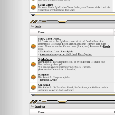
Suche Cheats
Du kannt für ein Spiel keine Cheats finden, dann Poste es einfach mal hier,
vileicht hat wer Cheats für dein Spiel.
Spiele
Foren
Stadt, Land, Fluss...
Ich Denke mal zu den Spiel muss man nicht viel Beschreiben, bitte
Beachtet die Regeln für diesen Bereich, ihr könnt jederzeit auch einen
neuen Thread aufmachen für was neues (Auto, usw.). Bitte erst die
Regeln
lesen.
»
Gelöste Stadt, Land, Fluss-Spiele
»
Zusammenfassungen von Stadt, Land, Fluss-Spielen
Spiele-Forum
Hier findet ihr Threads mit Spielen, im ersten Beitrag ist immer eine
Beschreibung wie es geht.
Wir freuen uns auch immer über neue Spiele-Threads.
(Benutzer im Forum aktiv: 1 Besucher)
Hangman
Hier könnt ihr Hangman spielen.
»
Hangman Archiv
Glücksrad
Hier findet ihr die Erstellten Rätsel, die Gewinner, die Verlierer und die
Anleitung von den Glücksrad-Spiel.
Sonstiges
Foren