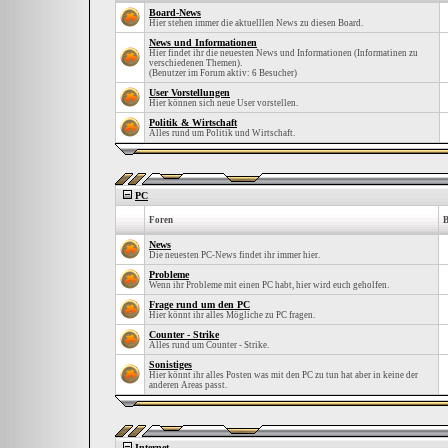
Board-News
Hier stehen immer die aktuelllen News zu diesen Board.
News und Informationen
Hier findet ihr die neuesten News und Informationen (Informatinen zu
verschiedenen Themen).
(Benutzer im Forum aktiv: 6 Besucher)
User Vorstellungen
Hier können sich neue User vorstellen.
Politik & Wirtschaft
Alles rund um Politik und Wirtschaft.
PC
Foren
B
News
Die neuesten PC-News findet ihr immer hier.
Probleme
Wenn ihr Probleme mit einen PC habt, hier wird euch geholfen.
Frage rund um den PC
Hier könnt ihr alles Mögliche zu PC fragen.
Counter - Strike
Alles rund um Counter - Strike.
Sonistiges
Hier könnt ihr alles Posten was mit den PC zu tun hat aber in keine der
anderen Areas passt.
Internet