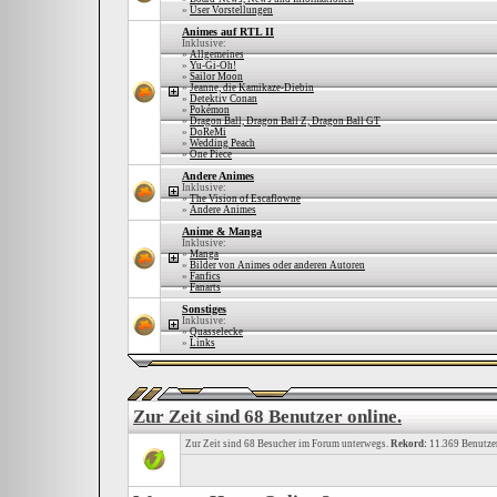
»
User Vorstellungen
Animes auf RTL II
Inklusive:
»
Allgemeines
»
Yu-Gi-Oh!
»
Sailor Moon
»
Jeanne, die Kamikaze-Diebin
»
Detektiv Conan
»
Pokémon
»
Dragon Ball, Dragon Ball Z, Dragon Ball GT
»
DoReMi
»
Wedding Peach
»
One Piece
Andere Animes
Inklusive:
»
The Vision of Escaflowne
»
Andere Animes
Anime & Manga
Inklusive:
»
Manga
»
Bilder von Animes oder anderen Autoren
»
Fanfics
»
Fanarts
Sonstiges
Inklusive:
»
Quasselecke
»
Links
Zur Zeit sind 68 Benutzer online.
Zur Zeit sind 68 Besucher im Forum unterwegs.
Rekord:
11.369 Benutze