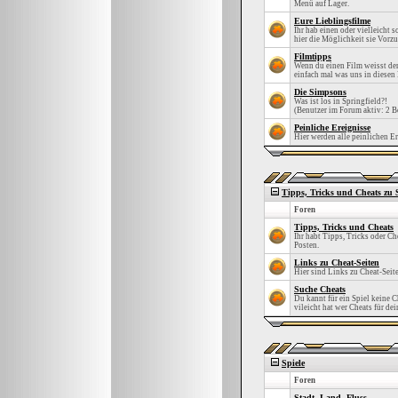
Menü auf Lager.
Eure Lieblingsfilme
Ihr hab einen oder vielleicht 
hier die Möglichkeit sie Vorzu
Filmtipps
Wenn du einen Film weisst den
einfach mal was uns in diesen 
Die Simpsons
Was ist los in Springfield?!
(Benutzer im Forum aktiv: 2 B
Peinliche Ereignisse
Hier werden alle peinlichen Er
Tipps, Tricks und Cheats zu 
Foren
Tipps, Tricks und Cheats
Ihr habt Tipps, Tricks oder Che
Posten.
Links zu Cheat-Seiten
Hier sind Links zu Cheat-Seit
Suche Cheats
Du kannt für ein Spiel keine C
vileicht hat wer Cheats für dei
Spiele
Foren
Stadt, Land, Fluss...