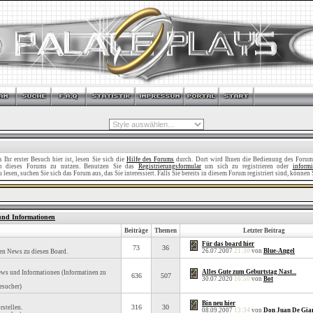
Ihr erster Besuch hier ist, lesen Sie sich die
Hilfe des Forums
durch. Dort wird Ihnen die Bedienung des Forums
nen dieses Forums zu nutzen. Benutzen Sie das
Registrierungsformular
um sich zu registrieren oder
informi
lesen, suchen Sie sich das Forum aus, das Sie interessiert. Falls Sie bereits in diesem Forum registriert sind, können 
 und Informationen
Beiträge
Themen
Letzter Beitrag
Für das board hier
73
36
26.07.2007
21:30
von
Blue-Angel
len News zu diesen Board.
Alles Gute zum Geburtstag Nast...
News und Informationen (Informatinen zu
636
507
30.07.2020
16:50
von
Bot
esucher)
Bin neu hier
316
30
rstellen.
08.09.2007
13:34
von
Don Juan De Gia