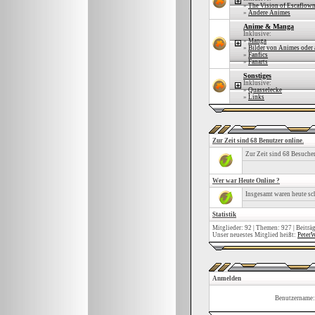
»
The Vision of Escaflow
»
Andere Animes
Anime & Manga
Inklusive:
»
Manga
»
Bilder von Animes oder
»
Fanfics
»
Fanarts
Sonstiges
Inklusive:
»
Quasselecke
»
Links
Zur Zeit sind 68 Benutzer online.
Zur Zeit sind 68 Besuche
Wer war Heute Online ?
Insgesamt waren heute s
Statistik
Mitglieder: 92 | Themen: 927 | Beiträ
Unser neuestes Mitglied heißt:
PeterW
Anmelden
Benutzername: