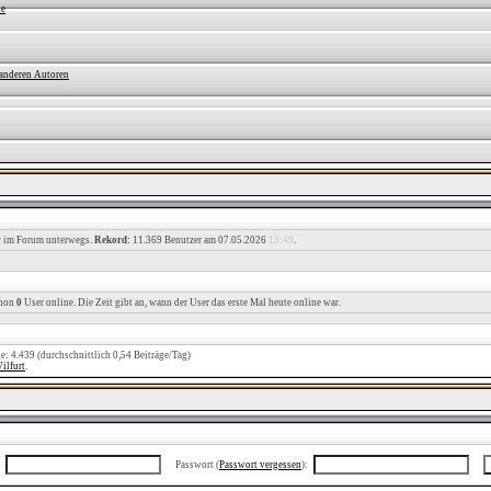
ne
 anderen Autoren
r im Forum unterwegs.
Rekord:
11.369 Benutzer am 07.05.2026
13:49
.
chon
0
User online. Die Zeit gibt an, wann der User das erste Mal heute online war.
ge: 4.439 (durchschnittlich 0,54 Beiträge/Tag)
ilfurt
.
Passwort (
Passwort vergessen
):