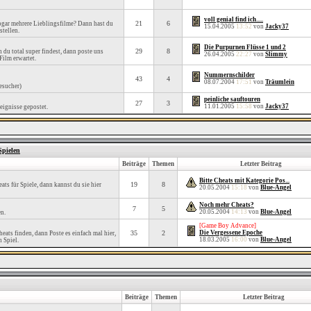
voll genial find ich.....
21
6
sogar mehrere Lieblingsfilme? Dann hast du
15.04.2005
13:52
von
Jacky37
stellen.
Die Purpurnen Flüsse 1 und 2
29
8
 du total super findest, dann poste uns
26.04.2005
22:27
von
Slimmy
Film erwartet.
Nummernschilder
43
4
08.07.2004
17:51
von
Träumlein
esucher)
peinliche sauftouren
27
3
11.01.2005
15:58
von
Jacky37
eignisse gepostet.
Spielen
Beiträge
Themen
Letzter Beitrag
Bitte Cheats mit Kategorie Pos...
19
8
ats für Spiele, dann kannst du sie hier
20.05.2004
15:18
von
Blue-Angel
Noch mehr Cheats?
7
5
20.05.2004
14:13
von
Blue-Angel
en.
[Game Boy Advance]
35
2
Die Vergessene Epoche
heats finden, dann Poste es einfach mal hier,
18.03.2005
16:00
von
Blue-Angel
n Spiel.
Beiträge
Themen
Letzter Beitrag