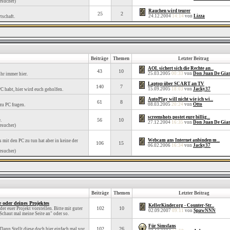
esucher)
Rauchen wird teurer
25
2
24.12.2004
14:14
von
Lizza
tschaft.
Beiträge
Themen
Letzter Beitrag
AOL sichert sich die Rechte an...
43
10
25.03.2005
00:33
von
Don Juan De Gia
hr immer hier.
Laptop über SCART an TV
140
7
15.09.2005
18:03
von
Jacky37
C habt, hier wird euch geholfen.
AutoPlay will nicht wie ich wi...
61
8
08.03.2005
20:24
von
Otto
zu PC fragen.
screenshots postet eure billig...
56
10
.
27.12.2004
16:35
von
Don Juan De Gia
esucher)
Webcam ans Internet anbinden m...
s mit den PC zu tun hat aber in keine der
106
15
06.02.2006
16:34
von
Jacky37
esucher)
Beiträge
Themen
Letzter Beitrag
e oder deines Projektes
KellerKinder.org - Counter-Str...
102
10
er euer Projekt vorstellen. Bitte mit guter
02.09.2007
09:11
von
SpawNNN
Schaut mal meine Seite an" oder so.
Für Simsfans
102
26
Dann Stellt diese doch hier einfach mal vor,