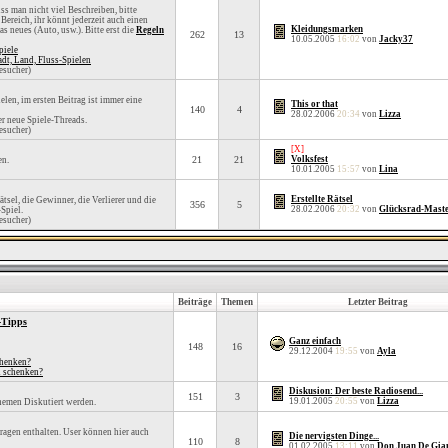
ss man nicht viel Beschreiben, bitte
 Bereich, ihr könnt jederzeit auch einen
Kleidungsmarken
 neues (Auto, usw.). Bitte erst die
Regeln
262
13
10.05.2005
16:02
von
Jacky37
piele
t, Land, Fluss-Spielen
esucher)
elen, im ersten Beitrag ist immer eine
This or that
140
4
28.02.2006
20:34
von
Lizza
r neue Spiele-Threads.
esucher)
[X]
21
21
Volksfest
en.
10.01.2005
15:57
von
Lina
Erstellte Rätsel
Rätsel, die Gewinner, die Verlierer und die
356
5
28.02.2006
20:32
von
Glücksrad-Mast
Spiel.
esucher)
Beiträge
Themen
Letzter Beitrag
-Tipps
Ganz einfach
148
16
29.12.2004
19:55
von
Ayla
chenken?
n schenken?
Diskusion: Der beste Radiosend...
151
3
19.01.2005
20:55
von
Lizza
hemen Diskutiert werden.
agen enthalten. User können hier auch
Die nervigsten Dinge...
110
8
01.02.2005
13:11
von
Don Juan De Gia