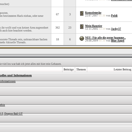
esucher)
Konsolenecke
posten.
67
3
22.07.2007
01:36
von
Poldi
inen bestimmten Hack einbau, oder neue
Mein Haustier
362
23
as ihr wollt und was keiner Area zugeordnet
12.11.2005
13:34
von
Jacky37
ch auch hier beachtet werden.
NEU: Für alle die gerne Spamme...
18
6
ostete Threads rein, unbrauchbare Sachen
29.08.2004
00:36
von
Blue-Angel
 mehr Aktuelle Threads.
viel los war hab ich jetzt alles mit hier rein Gehauen.
Beiträge
Themen
Letzter Beitrag
uelles und Informationen
Informationen
iebin
l Z, Dragon Ball GT