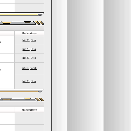
Moderatoren
hiti23
,
Otto
n
hiti23
,
Otto
hiti23
,
Otto
hiti23
,
SoniC
n
hiti23
,
Otto
Moderatoren