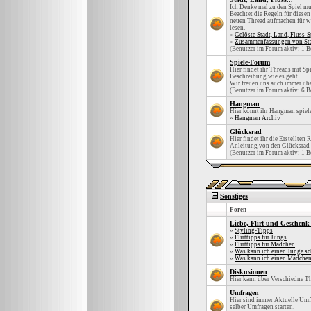
Ich Denke mal zu den Spiel mu
Beachtet die Regeln für diesen
neuen Thread aufmachen für was
lesen.
»
Gelöste Stadt, Land, Fluss-S
»
Zusammenfassungen von Stad
(Benutzer im Forum aktiv: 1 B
Spiele-Forum
Hier findet ihr Threads mit Spi
Beschreibung wie es geht.
Wir freuen uns auch immer übe
(Benutzer im Forum aktiv: 6 B
Hangman
Hier könnt ihr Hangman spiel
»
Hangman Archiv
Glücksrad
Hier findet ihr die Erstellten 
Anleitung von den Glücksrad-
(Benutzer im Forum aktiv: 1 B
Sonstiges
Foren
Liebe, Flirt und Geschenk
»
Styling-Tipps
»
Flirttipps für Jungs
»
Flirttipps für Mädchen
»
Was kann ich einen Junge s
»
Was kann ich einen Mädche
Diskusionen
Hier kann über Verschiedne T
Umfragen
Hier sind immer Aktuelle Umfr
selber Umfragen starten.