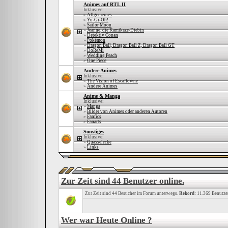
Animes auf RTL II
Inklusive:
»
Allgemeines
»
Yu-Gi-Oh!
»
Sailor Moon
»
Jeanne, die Kamikaze-Diebin
»
Detektiv Conan
»
Pokémon
»
Dragon Ball, Dragon Ball Z, Dragon Ball GT
»
DoReMi
»
Wedding Peach
»
One Piece
Andere Animes
Inklusive:
»
The Vision of Escaflowne
»
Andere Animes
Anime & Manga
Inklusive:
»
Manga
»
Bilder von Animes oder anderen Autoren
»
Fanfics
»
Fanarts
Sonstiges
Inklusive:
»
Quasselecke
»
Links
Zur Zeit sind 44 Benutzer online.
Zur Zeit sind 44 Besucher im Forum unterwegs.
Rekord:
11.369 Benutze
Wer war Heute Online ?