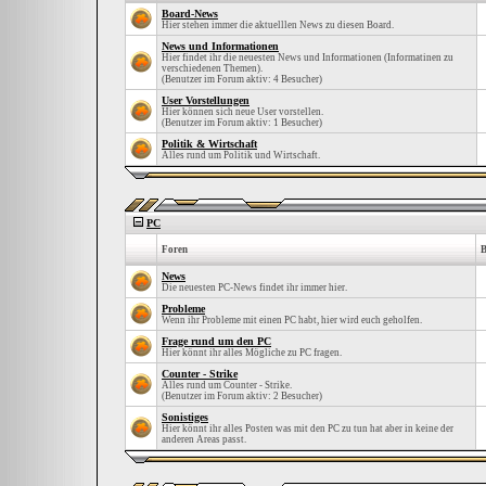
Board-News
Hier stehen immer die aktuelllen News zu diesen Board.
News und Informationen
Hier findet ihr die neuesten News und Informationen (Informatinen zu
verschiedenen Themen).
(Benutzer im Forum aktiv: 4 Besucher)
User Vorstellungen
Hier können sich neue User vorstellen.
(Benutzer im Forum aktiv: 1 Besucher)
Politik & Wirtschaft
Alles rund um Politik und Wirtschaft.
PC
Foren
B
News
Die neuesten PC-News findet ihr immer hier.
Probleme
Wenn ihr Probleme mit einen PC habt, hier wird euch geholfen.
Frage rund um den PC
Hier könnt ihr alles Mögliche zu PC fragen.
Counter - Strike
Alles rund um Counter - Strike.
(Benutzer im Forum aktiv: 2 Besucher)
Sonistiges
Hier könnt ihr alles Posten was mit den PC zu tun hat aber in keine der
anderen Areas passt.