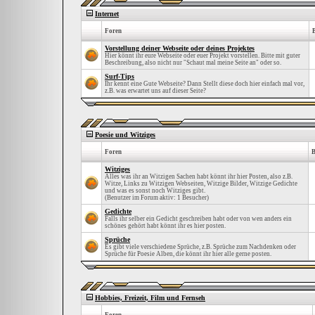
Internet
Foren
Vorstellung deiner Webseite oder deines Projektes
Hier könnt ihr eure Webseite oder euer Projekt vorstellen. Bitte mit guter
Beschreibung, also nicht nur "Schaut mal meine Seite an" oder so.
Surf-Tips
Ihr kennt eine Gute Webseite? Dann Stellt diese doch hier einfach mal vor,
z.B. was erwartet uns auf dieser Seite?
Poesie und Witziges
Foren
B
Witziges
Alles was ihr an Witzigen Sachen habt könnt ihr hier Posten, also z.B.
Witze, Links zu Witzigen Webseiten, Witzige Bilder, Witzige Gedichte
und was es sonst noch Witziges gibt.
(Benutzer im Forum aktiv: 1 Besucher)
Gedichte
Falls ihr selber ein Gedicht geschreiben habt oder von wen anders ein
schönes gehört habt könnt ihr es hier posten.
Sprüche
Es gibt viele verschiedene Sprüche, z.B. Sprüche zum Nachdenken oder
Sprüche für Poesie Alben, die könnt ihr hier alle gerne posten.
Hobbies, Freizeit, Film und Fernseh