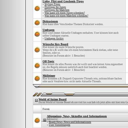
Liebe, Flirt und Geschenk-Tipps
»
Styling-Tipps
»
Flirttipps für Jungs
»
Flirttipps für Mädchen
»
Was kann ich einen Junge schenken?
»
Was kann ich einen Mädchen schenken?
Diskusionen
Hier kann über Verschiedne Themen Diskutiert werden.
Umfragen
Hier sind immer Aktuelle Umfragen enthalten. User können hier auch
selber Umfragen starten.
»
Umfragen Archiv
Wünsche fürs Board
Hier könnt ihr euere Wünsche posten.
Wenn ihr z.B. wollt das ich einen bestimmten Hack einbau, oder neue
Smilies, oder so.
(Benutzer im Forum aktiv: 1 Besucher)
Off-Topic
Hier könnt ihr alles Posten was ihr wollt und was keiner Area zugeordnet
ist, die Regeln müssen natürlich auch hier beachtet werden.
(Benutzer im Forum aktiv: 1 Besucher)
Mülleimer
Hier kommen z.B. Doppelt Gepostete Threads rein, unbrauchbare Sachen
oder auch Veraltete bzw. nicht mehr Aktuelle Threads.
World of Anime Board
Da im World of Anime Board eh nie viel los war hab ich jetzt alles mit hier rein 
Foren
Allgemeines, News, Aktuelles und Informationen
Inklusive:
»
Board-News, News und Informationen
»
User Vorstellungen