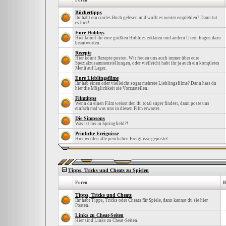
Foren
Büchertipps
Ihr habt ein cooles Buch gelesen und wollt es weiter empfehlen? Dann tut
es hier!
Eure Hobbys
Hier könnt ihr eure größten Hobbies erklären und andern Usern fragen dazu
beantworten.
Rezepte
Hier könnt Rezepte posten. Wir freuen uns auch immer über eure
Spezialzusammenstellungen, oder vielleicht habt ihr ja auch ein kompletes
Menü auf Lager.
Eure Lieblingsfilme
Ihr hab einen oder vielleicht sogar mehrere Lieblingsfilme? Dann hast du
hier die Möglichkeit sie Vorzustellen.
Filmtipps
Wenn du einen Film weisst den du total super findest, dann poste uns
einfach mal was uns in diesen Film erwartet.
Die Simpsons
Was ist los in Springfield?!
Peinliche Ereignisse
Hier werden alle peinlichen Ereignisse gepostet.
Tipps, Tricks und Cheats zu Spielen
Foren
B
Tipps, Tricks und Cheats
Ihr habt Tipps, Tricks oder Cheats für Spiele, dann kannst du sie hier
Posten.
Links zu Cheat-Seiten
Hier sind Links zu Cheat-Seiten.