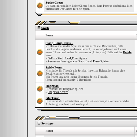
Suche Cheats
Du kannt für ein Spiel keine Cheats finden, dann Poste es einfach mal hier,
vileicht hat wer Cheats für dein Spiel.
Spiele
Foren
Stadt, Land, Fluss...
Ich Denke mal zu den Spiel muss man nicht viel Beschreiben, bitte
Beachtet die Regeln für diesen Bereich, ihr könnt jederzeit auch einen
neuen Thread aufmachen für was neues (Auto, usw.). Bitte erst die
Regeln
lesen.
»
Gelöste Stadt, Land, Fluss-Spiele
»
Zusammenfassungen von Stadt, Land, Fluss-Spielen
Spiele-Forum
Hier findet ihr Threads mit Spielen, im ersten Beitrag ist immer eine
Beschreibung wie es geht.
Wir freuen uns auch immer über neue Spiele-Threads.
(Benutzer im Forum aktiv: 3 Besucher)
Hangman
Hier könnt ihr Hangman spielen.
»
Hangman Archiv
Glücksrad
Hier findet ihr die Erstellten Rätsel, die Gewinner, die Verlierer und die
Anleitung von den Glücksrad-Spiel.
Sonstiges
Foren