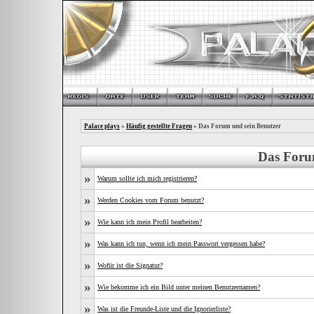
Palace plays
»
Häufig gestellte Fragen
» Das Forum und sein Benutzer
Das Foru
»
Warum sollte ich mich registrieren?
»
Werden Cookies vom Forum benutzt?
»
Wie kann ich mein Profil bearbeiten?
»
Was kann ich tun, wenn ich mein Passwort vergessen habe?
»
Wofür ist die Signatur?
»
Wie bekomme ich ein Bild unter meinen Benutzernamen?
»
Was ist die Freunde-Liste und die Ignorierliste?