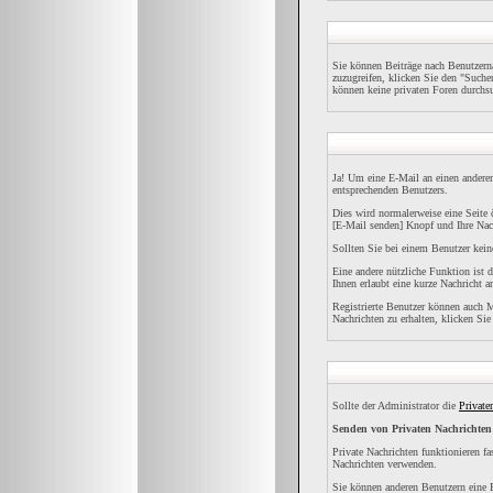
Sie können Beiträge nach Benutzer
zuzugreifen, klicken Sie den "Suche
können keine privaten Foren durchsu
Ja! Um eine E-Mail an einen andere
entsprechenden Benutzers.
Dies wird normalerweise eine Seite 
[E-Mail senden] Knopf und Ihre Nach
Sollten Sie bei einem Benutzer kein
Eine andere nützliche Funktion ist
Ihnen erlaubt eine kurze Nachricht 
Registrierte Benutzer können auch
Nachrichten zu erhalten, klicken Si
Sollte der Administrator die
Private
Senden von Privaten Nachrichten
Private Nachrichten funktionieren f
Nachrichten verwenden.
Sie können anderen Benutzern eine P