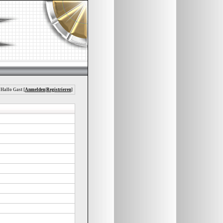
 Hallo Gast [
Anmelden
|
Registrieren
]