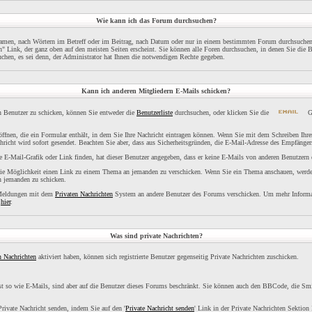
Wie kann ich das Forum durchsuchen?
namen, nach Wörtern im Betreff oder im Beitrag, nach Datum oder nur in einem bestimmten Forum durchsuche
n" Link, der ganz oben auf den meisten Seiten erscheint. Sie können alle Foren durchsuchen, in denen Sie die 
chen, es sei denn, der Administrator hat Ihnen die notwendigen Rechte gegeben.
Kann ich anderen Mitgliedern E-Mails schicken?
n Benutzer zu schicken, können Sie entweder die
Benutzerliste
durchsuchen, oder klicken Sie die
Gr
öffnen, die ein Formular enthält, in dem Sie Ihre Nachricht eintragen können. Wenn Sie mit dem Schreiben Ihrer
richt wird sofort gesendet. Beachten Sie aber, dass aus Sicherheitsgründen, die E-Mail-Adresse des Empfängers 
e E-Mail-Grafik oder Link finden, hat dieser Benutzer angegeben, dass er keine E-Mails von anderen Benutzern 
 die Möglichkeit einen Link zu einem Thema an jemanden zu verschicken. Wenn Sie ein Thema anschauen, werden
an jemanden zu schicken.
 Meldungen mit dem
Privaten Nachrichten
System an andere Benutzer des Forums verschicken. Um mehr Informat
e
hier
.
Was sind private Nachrichten?
n Nachrichten
aktiviert haben, können sich registrierte Benutzer gegenseitig Private Nachrichten zuschicken.
ast so wie E-Mails, sind aber auf die Benutzer dieses Forums beschränkt. Sie können auch den BBCode, die Smi
rivate Nachricht senden, indem Sie auf den '
Private Nachricht senden
' Link in der Private Nachrichten Sektion