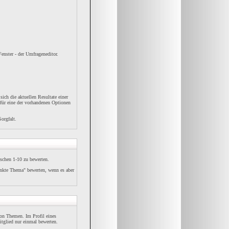
enster - der Umfrageneditor.
ch die aktuellen Resultate einer
für eine der vorhandenen Optionen
orgfalt.
schen 1-10 zu bewerten.
Punkte Thema" bewerten, wenn es aber
von Themen. Im Profil eines
tglied nur einmal bewerten.