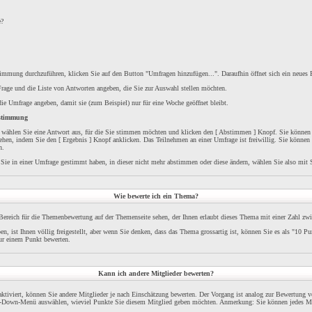
e?
mung durchzuführen, klicken Sie auf den Button "Umfragen hinzufügen...". Daraufhin öffnet sich ein neues F
rage und die Liste von Antworten angeben, die Sie zur Auswahl stellen möchten.
die Umfrage angeben, damit sie (zum Beispiel) nur für eine Woche geöffnet bleibt.
bstimmung
wählen Sie eine Antwort aus, für die Sie stimmen möchten und klicken den [ Abstimmen ] Knopf. Sie können si
hen, indem Sie den [ Ergebnis ] Knopf anklicken. Das Teilnehmen an einer Umfrage ist freiwillig. Sie können 
n.
Sie in einer Umfrage gestimmt haben, in dieser nicht mehr abstimmen oder diese ändern, wählen Sie also mit S
Wie bewerte ich ein Thema?
Bereich für die Themenbewertung auf der Themenseite sehen, der Ihnen erlaubt dieses Thema mit einer Zahl zwi
, ist Ihnen völlig freigestellt, aber wenn Sie denken, dass das Thema grossartig ist, können Sie es als "10 
nur einem Punkt bewerten.
Kann ich andere Mitglieder bewerten?
aktiviert, können Sie andere Mitglieder je nach Einschätzung bewerten. Der Vorgang ist analog zur Bewertung 
l-Down-Menü auswählen, wieviel Punkte Sie diesem Mitglied geben möchten. Anmerkung: Sie können jedes Mi