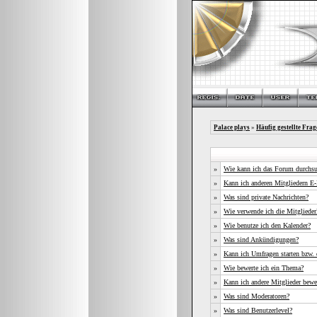
Palace plays
»
Häufig gestellte Frag
»
Wie kann ich das Forum durchs
»
Kann ich anderen Mitgliedern E-
»
Was sind private Nachrichten?
»
Wie verwende ich die Mitgliederl
»
Wie benutze ich den Kalender?
»
Was sind Ankündigungen?
»
Kann ich Umfragen starten bzw. 
»
Wie bewerte ich ein Thema?
»
Kann ich andere Mitglieder bewe
»
Was sind Moderatoren?
»
Was sind Benutzerlevel?