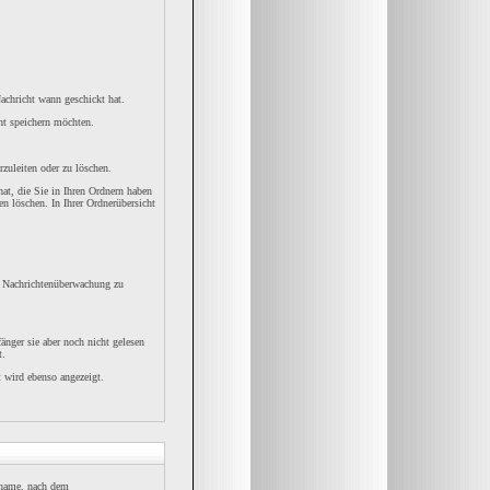
achricht wann geschickt hat.
ht speichern möchten.
zuleiten oder zu löschen.
hat, die Sie in Ihren Ordnern haben
n löschen. In Ihrer Ordnerübersicht
er Nachrichtenüberwachung zu
änger sie aber noch nicht gelesen
t.
t wird ebenso angezeigt.
ername, nach dem