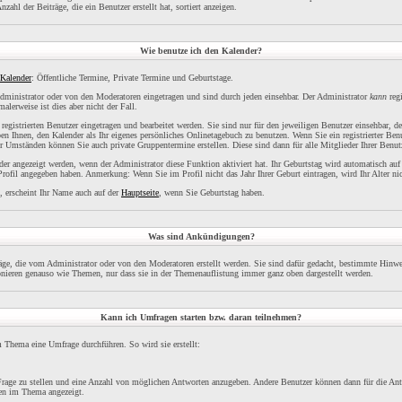
ahl der Beiträge, die ein Benutzer erstellt hat, sortiert anzeigen.
Wie benutze ich den Kalender?
Kalender
: Öffentliche Termine, Private Termine und Geburtstage.
inistrator oder von den Moderatoren eingetragen und sind durch jeden einsehbar. Der Administrator
kann
regi
alerweise ist dies aber nicht der Fall.
gistrierten Benutzer eingetragen und bearbeitet werden. Sie sind nur für den jeweiligen Benutzer einsehbar, d
ben Ihnen, den Kalender als Ihr eigenes persönliches Onlinetagebuch zu benutzen. Wenn Sie ein registrierter Be
r Umständen können Sie auch private Gruppentermine erstellen. Diese sind dann für alle Mitglieder Ihrer Benutz
r angezeigt werden, wenn der Administrator diese Funktion aktiviert hat. Ihr Geburtstag wird automatisch au
rofil angegeben haben. Anmerkung: Wenn Sie im Profil nicht das Jahr Ihrer Geburt eintragen, wird Ihr Alter ni
, erscheint Ihr Name auch auf der
Hauptseite
, wenn Sie Geburtstag haben.
Was sind Ankündigungen?
ge, die vom Administrator oder von den Moderatoren erstellt werden. Sie sind dafür gedacht, bestimmte Hinwe
nieren genauso wie Themen, nur dass sie in der Themenauflistung immer ganz oben dargestellt werden.
Kann ich Umfragen starten bzw. daran teilnehmen?
Thema eine Umfrage durchführen. So wird sie erstellt:
 Frage zu stellen und eine Anzahl von möglichen Antworten anzugeben. Andere Benutzer können dann für die An
en im Thema angezeigt.