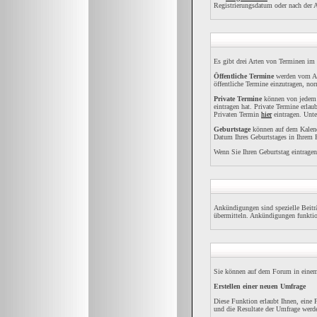
Registrierungsdatum oder nach der Anz
Es gibt drei Arten von Terminen im
Öffentliche Termine
werden vom Adm
öffentliche Termine einzutragen, norm
Private Termine
können von jedem re
eintragen hat. Private Termine erlau
Privaten Termin
hier
eintragen. Unte
Geburtstage
können auf dem Kalende
Datum Ihres Geburtstages in Ihrem P
Wenn Sie Ihren Geburtstag eintragen
Ankündigungen sind spezielle Beiträ
übermitteln. Ankündigungen funktio
Sie können auf dem Forum in einem 
Erstellen einer neuen Umfrage
Diese Funktion erlaubt Ihnen, eine
und die Resultate der Umfrage werd