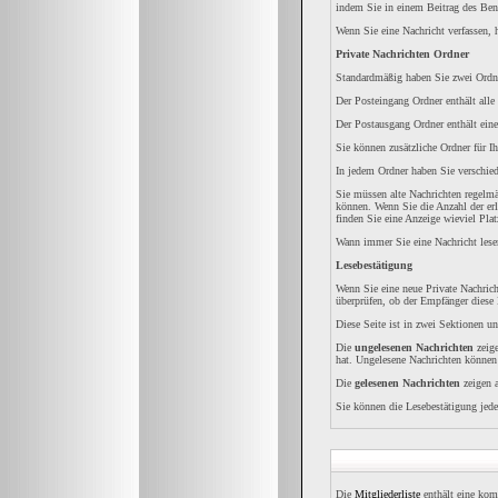
indem Sie in einem Beitrag des Ben
Wenn Sie eine Nachricht verfassen, 
Private Nachrichten Ordner
Standardmäßig haben Sie zwei Ordne
Der Posteingang Ordner enthält alle
Der Postausgang Ordner enthält eine
Sie können zusätzliche Ordner für Ih
In jedem Ordner haben Sie verschied
Sie müssen alte Nachrichten regelmä
können. Wenn Sie die Anzahl der erl
finden Sie eine Anzeige wieviel Platz
Wann immer Sie eine Nachricht lesen
Lesebestätigung
Wenn Sie eine neue Private Nachrich
überprüfen, ob der Empfänger diese 
Diese Seite ist in zwei Sektionen un
Die
ungelesenen Nachrichten
zeige
hat. Ungelesene Nachrichten können S
Die
gelesenen Nachrichten
zeigen a
Sie können die Lesebestätigung jede
Die
Mitgliederliste
enthält eine komp