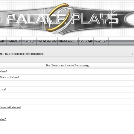
en
» Das Forum und seine Benutzung
»
Das Forum und seine Benutzung
uchen?
Mails schicken?
iste?
daran teilnehmen?
rten?