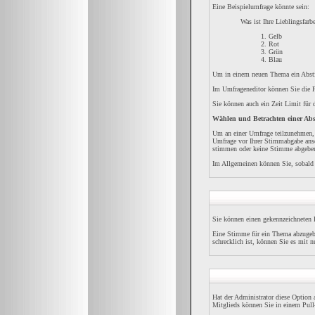
Eine Beispielumfrage könnte sein:
Was ist Ihre Lieblingsfarb
Gelb
Rot
Grün
Blau
Um in einem neuen Thema ein Abstim
Im Umfrageneditor können Sie die F
Sie können auch ein Zeit Limit für 
Wählen und Betrachten einer A
Um an einer Umfrage teilzunehmen, 
Umfrage vor Ihrer Stimmabgabe anse
stimmen oder keine Stimme abgebe
Im Allgemeinen können Sie, sobald 
Sie können einen gekennzeichneten 
Eine Stimme für ein Thema abzugeben
schrecklich ist, können Sie es mit 
Hat der Administrator diese Option 
Mitglieds können Sie in einem Pul