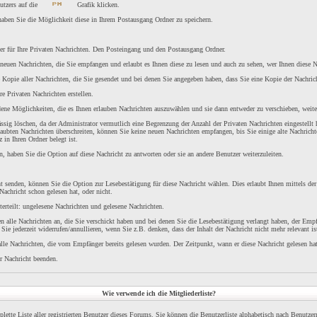
utzers auf die
Grafik klicken.
haben Sie die Möglichkeit diese in Ihrem Postausgang Ordner zu speichern.
r für Ihre Privaten Nachrichten. Den Posteingang und den Postausgang Ordner.
 neuen Nachrichten, die Sie empfangen und erlaubt es Ihnen diese zu lesen und auch zu sehen, wer Ihnen diese N
 Kopie aller Nachrichten, die Sie gesendet und bei denen Sie angegeben haben, dass Sie eine Kopie der Nachric
re Privaten Nachrichten erstellen.
ene Möglichkeiten, die es Ihnen erlauben Nachrichten auszuwählen und sie dann entweder zu verschieben, weiter
ssig löschen, da der Administrator vermutlich eine Begrenzung der Anzahl der Privaten Nachrichten eingestellt 
aubten Nachrichten überschreiten, können Sie keine neuen Nachrichten empfangen, bis Sie einige alte Nachrichte
 in Ihren Ordner belegt ist.
, haben Sie die Option auf diese Nachricht zu antworten oder sie an andere Benutzer weiterzuleiten.
t senden, können Sie die Option zur Lesebestätigung für diese Nachricht wählen. Dies erlaubt Ihnen mittels d
Nachricht schon gelesen hat, oder nicht.
terteilt: ungelesene Nachrichten und gelesene Nachrichten.
n alle Nachrichten an, die Sie verschickt haben und bei denen Sie die Lesebestätigung verlangt haben, der Empf
ie jederzeit widerrufen/annullieren, wenn Sie z.B. denken, dass der Inhalt der Nachricht nicht mehr relevant is
lle Nachrichten, die vom Empfänger bereits gelesen wurden. Der Zeitpunkt, wann er diese Nachricht gelesen ha
r Nachricht beenden.
Wie verwende ich die Mitgliederliste?
lette Liste aller registrierten Benutzer dieses Forums. Sie können die Benutzerliste alphabetisch nach Benutz