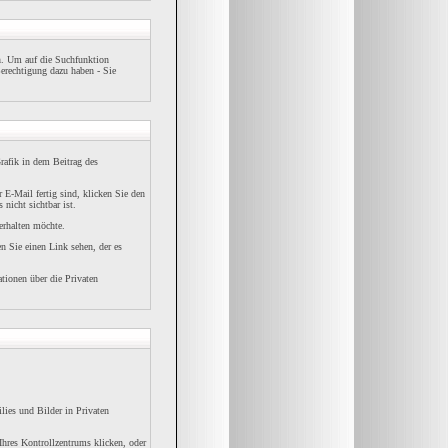
n. Um auf die Suchfunktion
Berechtigung dazu haben - Sie
afik in dem Beitrag des
 E-Mail fertig sind, klicken Sie den
nicht sichtbar ist.
erhalten möchte.
 Sie einen Link sehen, der es
ionen über die Privaten
lies und Bilder in Privaten
 Ihres Kontrollzentrums klicken, oder