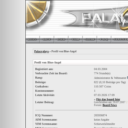
Palace plays
» Profil von Blue-Angel
Profil von Blue-Angel
Registriert am:
04.03.2004
Verbrachte Zeit im Board:
774 Stunde(n)
Rang:
Administrator & Webmaster
Beiträge:
822 (0,10 Beiträge pro Tag)
Guthaben:
110.507 Coins
Kontonummer:
1
Letzte Aktivität:
07.03.2026
17:09
»
Für das board hier
Letzter Beitrag:
Geschrieben am: 26.07.2007
2
Forum:
Board-News
ICQ Nummer:
205936874
AIM Screenname:
keine Angabe
YIM Screenname:
SchieweckJennifer