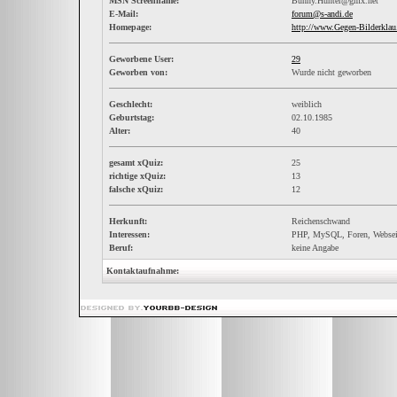
MSN Screenname:
Bunny.Hunter@gmx.net
E-Mail:
forum@s-andi.de
Homepage:
http://www.Gegen-Bilderklau
Geworbene User:
29
Geworben von:
Wurde nicht geworben
Geschlecht:
weiblich
Geburtstag:
02.10.1985
Alter:
40
gesamt xQuiz:
25
richtige xQuiz:
13
falsche xQuiz:
12
Herkunft:
Reichenschwand
Interessen:
PHP, MySQL, Foren, Webseit
Beruf:
keine Angabe
Kontaktaufnahme: