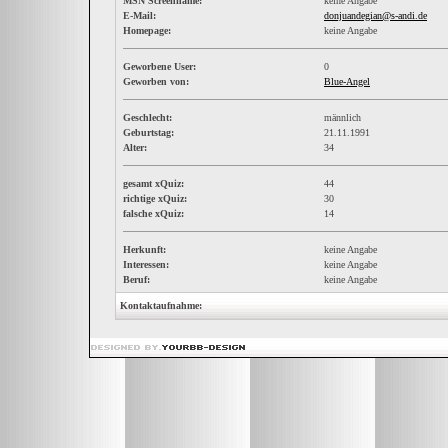
MSN Screenname:
keine Angabe
E-Mail:
donjuandegian@s-andi.de
Homepage:
keine Angabe
Geworbene User:
0
Geworben von:
Blue-Angel
Geschlecht:
männlich
Geburtstag:
21.11.1991
Alter:
34
gesamt xQuiz:
44
richtige xQuiz:
30
falsche xQuiz:
14
Herkunft:
keine Angabe
Interessen:
keine Angabe
Beruf:
keine Angabe
Kontaktaufnahme: