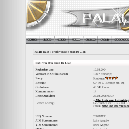
Palace plays
» Profil von Don Juan De Gian
Profil von Don Juan De Gian
Registriert am:
10.03.2004
Verbrachte Zeit im Board:
108.7 Stunde(n)
Rang:
Haudegen
Beiträge:
604 (0,07 Beiträge pro Tag)
Guthaben:
43.940 Coins
Kontonummer:
14
Letzte Aktivität:
28.08.2008
00:37
»
Alles Gute zum Geburtsta
Letzter Beitrag:
Geschrieben am: 16.02.2008
17
Forum:
News und Information
ICQ Nummer:
208163133
AIM Screenname:
keine Angabe
YIM Screenname:
keine Angabe