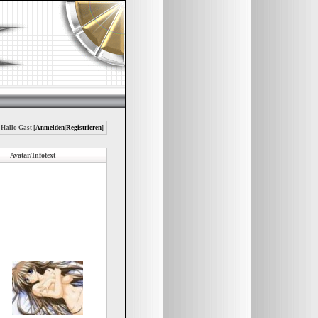
 Hallo Gast [
Anmelden
|
Registrieren
]
Avatar/Infotext