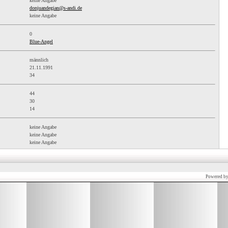
keine Angabe
donjuandegian@s-andi.de
keine Angabe
0
Blue-Angel
männlich
21.11.1991
34
44
30
14
keine Angabe
keine Angabe
keine Angabe
Powered b