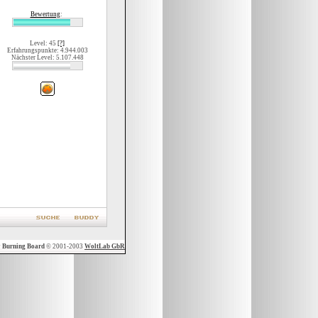
Bewertung
:
Level: 45
[?]
Erfahrungspunkte: 4.944.003
Nächster Level: 5.107.448
y
Burning Board
© 2001-2003
WoltLab GbR