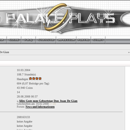
 De Gian
»
10.03.2004
108.7 Stunde(n)
Haudegen
604 (0,07 Beiträge pro Tag)
43.940 Coins
14
28.08.2008
00:37
»
Alles Gute zum Geburtstag Don Juan De Gian
Geschrieben am: 16.02.2008
17:06
Forum:
News und Informationen
208163133
keine Angabe
keine Angabe