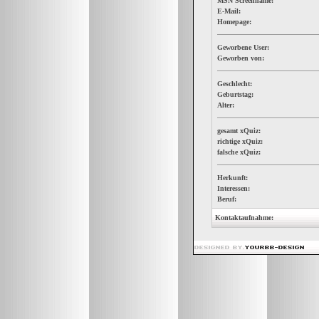
MSN Screenname:
E-Mail:
Homepage:
Geworbene User:
Geworben von:
Geschlecht:
Geburtstag:
Alter:
gesamt xQuiz:
richtige xQuiz:
falsche xQuiz:
Herkunft:
Interessen:
Beruf:
Kontaktaufnahme: