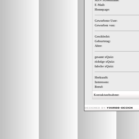
MSN Screenname:
E-Mail:
Homepage:
Geworbene User:
Geworben von:
Geschlecht:
Geburtstag:
Alter:
gesamt xQuiz:
richtige xQuiz:
falsche xQuiz:
Herkunft:
Interessen:
Beruf:
Kontaktaufnahme: