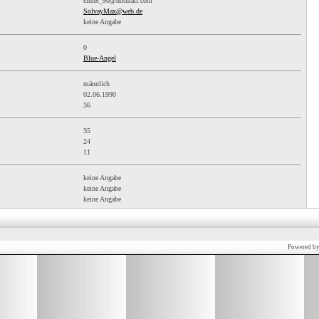
eimer_90@hotmail.com
SolvayMax@web.de
keine Angabe
0
Blue-Angel
männlich
02.06.1990
36
35
24
11
keine Angabe
keine Angabe
keine Angabe
Powered b