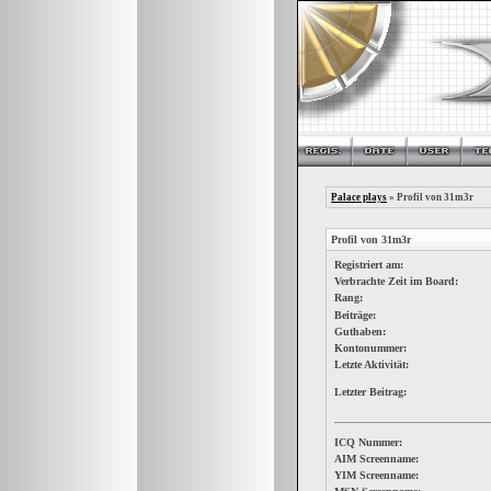
Palace plays
» Profil von 31m3r
Profil von 31m3r
Registriert am:
Verbrachte Zeit im Board:
Rang:
Beiträge:
Guthaben:
Kontonummer:
Letzte Aktivität:
Letzter Beitrag:
ICQ Nummer:
AIM Screenname:
YIM Screenname: