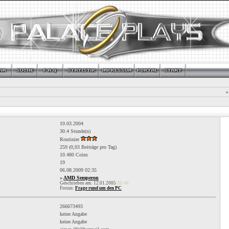
»
10.03.2004
30.4 Stunde(n)
Routinier
259 (0,03 Beiträge pro Tag)
10.480 Coins
19
06.08.2009
02:35
»
AMD Semperon
Geschrieben am: 12.01.2005
20:46
Forum:
Frage rund um den PC
266673493
keine Angabe
keine Angabe