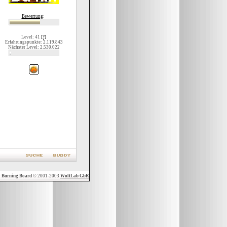
Bewertung
:
Level: 41
[?]
Erfahrungspunkte: 2.119.843
Nächster Level: 2.530.022
y
Burning Board
© 2001-2003
WoltLab GbR