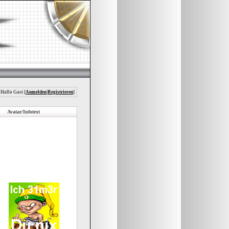
 Hallo Gast [
Anmelden
|
Registrieren
]
Avatar/Infotext