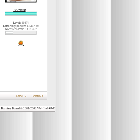
Bewertung
:
Level: 40
[?]
Erfahrungspunkte: 1.836.439
Nächster Level: 2.111.327
y
Burning Board
© 2001-2003
WoltLab GbR