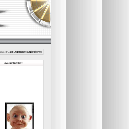
 Hallo Gast [
Anmelden
|
Registrieren
]
Avatar/Infotext