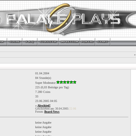
»
01.04.2004
84 Stunde(n)
Super Moderator
225 (0,03 Beiträge pro Tag)
7.280 Coins
33
23.06.2005
04:05
»
Abschied!
Geschrieben am: 30.04.2005
22:06
Forum:
Board-News
keine Angabe
keine Angabe
keine Angabe