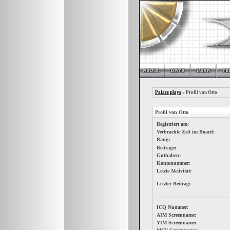
Palace plays
» Profil von Otto
Profil von Otto
Registriert am:
Verbrachte Zeit im Board:
Rang:
Beiträge:
Guthaben:
Kontonummer:
Letzte Aktivität:
Letzter Beitrag:
ICQ Nummer:
AIM Screenname:
YIM Screenname: