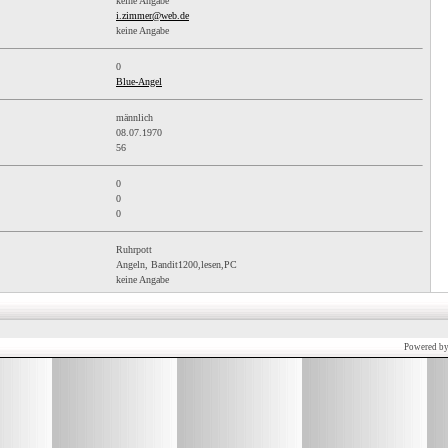
keine Angabe
i.zimmer@web.de
keine Angabe
0
Blue-Angel
männlich
08.07.1970
56
0
0
0
Ruhrpott
Angeln, Bandit1200,lesen,PC
keine Angabe
Powered b