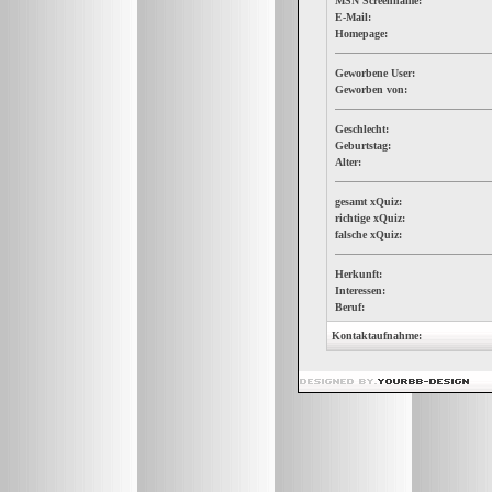
MSN Screenname:
E-Mail:
Homepage:
Geworbene User:
Geworben von:
Geschlecht:
Geburtstag:
Alter:
gesamt xQuiz:
richtige xQuiz:
falsche xQuiz:
Herkunft:
Interessen:
Beruf:
Kontaktaufnahme: