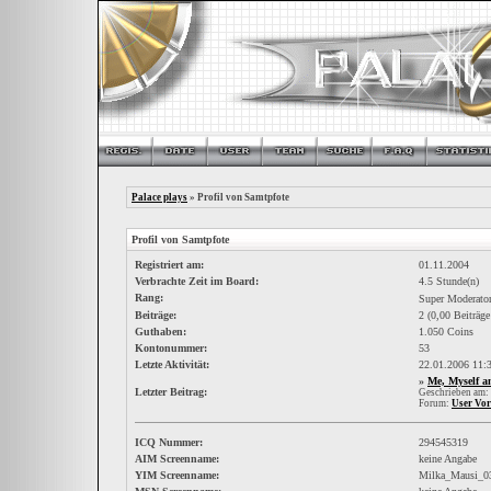
Palace plays
» Profil von Samtpfote
Profil von Samtpfote
Registriert am:
01.11.2004
Verbrachte Zeit im Board:
4.5 Stunde(n)
Rang:
Super Moderato
Beiträge:
2 (0,00 Beiträge
Guthaben:
1.050 Coins
Kontonummer:
53
Letzte Aktivität:
22.01.2006
11:
»
Me, Myself a
Letzter Beitrag:
Geschrieben am:
Forum:
User Vor
ICQ Nummer:
294545319
AIM Screenname:
keine Angabe
YIM Screenname:
Milka_Mausi_0