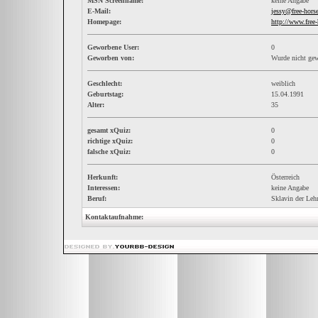
MSN Screenname:
keine Angabe
E-Mail:
jessy@free-hors
Homepage:
http://www.free
Geworbene User:
0
Geworben von:
Wurde nicht ge
Geschlecht:
weiblich
Geburtstag:
15.04.1991
Alter:
35
gesamt xQuiz:
0
richtige xQuiz:
0
falsche xQuiz:
0
Herkunft:
Österreich
Interessen:
keine Angabe
Beruf:
Sklavin der Lehr
Kontaktaufnahme: