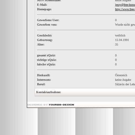
MSN Screenname:
keine Angabe
E-Mail:
jessy@free-hors
Homepage:
http://www.free
Geworbene User:
0
Geworben von:
Wurde nicht ge
Geschlecht:
weiblich
Geburtstag:
15.04.1991
Alter:
35
gesamt xQuiz:
0
richtige xQuiz:
0
falsche xQuiz:
0
Herkunft:
Österreich
Interessen:
keine Angabe
Beruf:
Sklavin der Lehr
Kontaktaufnahme: