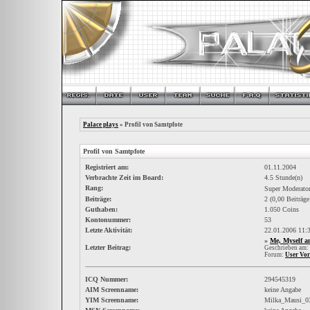
Palace plays
» Profil von Samtpfote
Profil von Samtpfote
Registriert am:
01.11.2004
Verbrachte Zeit im Board:
4.5 Stunde(n)
Rang:
Super Moderato
Beiträge:
2 (0,00 Beiträge
Guthaben:
1.050 Coins
Kontonummer:
53
Letzte Aktivität:
22.01.2006
11:
»
Me, Myself a
Letzter Beitrag:
Geschrieben am:
Forum:
User Vor
ICQ Nummer:
294545319
AIM Screenname:
keine Angabe
YIM Screenname:
Milka_Mausi_0