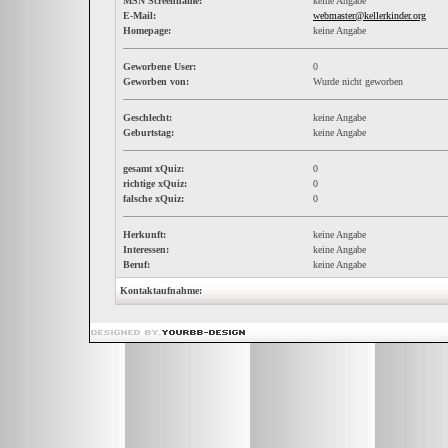
MSN Screenname:
keine Angabe
E-Mail:
webmaster@kellerkinder.org
Homepage:
keine Angabe
Geworbene User:
0
Geworben von:
Wurde nicht geworben
Geschlecht:
keine Angabe
Geburtstag:
keine Angabe
gesamt xQuiz:
0
richtige xQuiz:
0
falsche xQuiz:
0
Herkunft:
keine Angabe
Interessen:
keine Angabe
Beruf:
keine Angabe
Kontaktaufnahme: