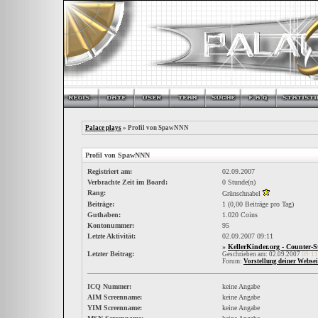
Palace plays
» Profil von SpawNNN
Profil von SpawNNN
Registriert am:
02.09.2007
Verbrachte Zeit im Board:
0 Stunde(n)
Rang:
Grünschnabel
Beiträge:
1 (0,00 Beiträge pro Tag)
Guthaben:
1.020 Coins
Kontonummer:
95
Letzte Aktivität:
02.09.2007
09:11
»
KellerKinder.org - Counter-
Letzter Beitrag:
Geschrieben am: 02.09.2007
09:11
Forum:
Vorstellung deiner Websei
ICQ Nummer:
keine Angabe
AIM Screenname:
keine Angabe
YIM Screenname:
keine Angabe