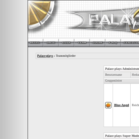
Palace plays
» Teammitglieder
Palace plays Administrat
Benutzername
Herku
Gruppenleiter
Blue-Angel
Reic
Palace plays Super Mode