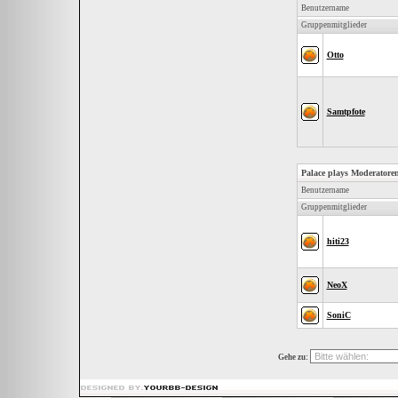
Benutzername
Gruppenmitglieder
Otto
Samtpfote
Palace plays Moderatore
Benutzername
Gruppenmitglieder
hiti23
NeoX
SoniC
Gehe zu: