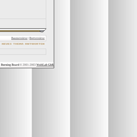
Baumstruktur
|
Brettstruktur
y
Burning Board
© 2001-2003
WoltLab GbR