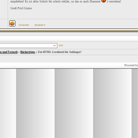
empfehlen! Es ist alles Schritt für schritt erklärt, so das es auch Dumme(
) verstehen!
Gruß Prof.Gizmo
lm und Fernseh
»
Büchertipps
»
Ein HTML-Lernbuch für Anfänger!
Powered b