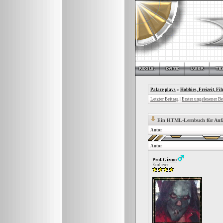
Palace plays
»
Hobbies, Freizeit, Fi
Letzter Beitrag
|
Erster ungelesener Be
Ein HTML-Lernbuch für Anfä
Autor
Autor
Prof.Gizmo
Eroberer