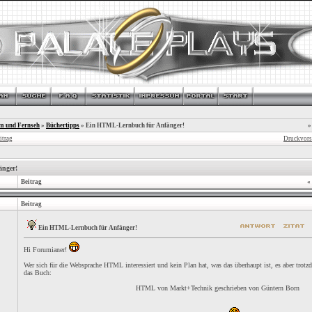
lm und Fernseh
»
Büchertipps
»
Ein HTML-Lernbuch für Anfänger!
»
itrag
Druckvors
nger!
Beitrag
«
Beitrag
Ein HTML-Lernbuch für Anfänger!
Hi Forumianer!
Wer sich für die Websprache HTML interessiert und kein Plan hat, was das überhaupt ist, es aber trot
das Buch:
HTML von Markt+Technik geschrieben von Güntern Born