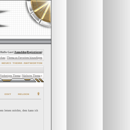
 Hallo Gast [
Anmelden
|
Registrieren
]
chau
|
Thema zu Favoriten hinzufügen
Vorheriges Thema
|
Nächstes Thema
»
zdem lernen möchte, dem kann ich