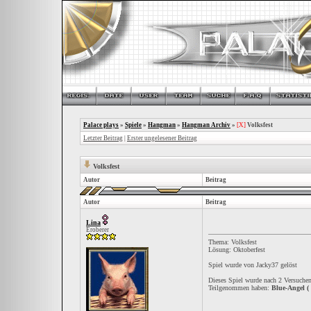
Palace plays
»
Spiele
»
Hangman
»
Hangman Archiv
»
[X]
Volksfest
Letzter Beitrag
|
Erster ungelesener Beitrag
Volksfest
Autor
Beitrag
Autor
Beitrag
Lina
Eroberer
Thema: Volksfest
Lösung: Oktoberfest
Spiel wurde von Jacky37 gelöst
Dieses Spiel wurde nach 2 Versuchen
Teilgenommen haben:
Blue-Angel ( 1