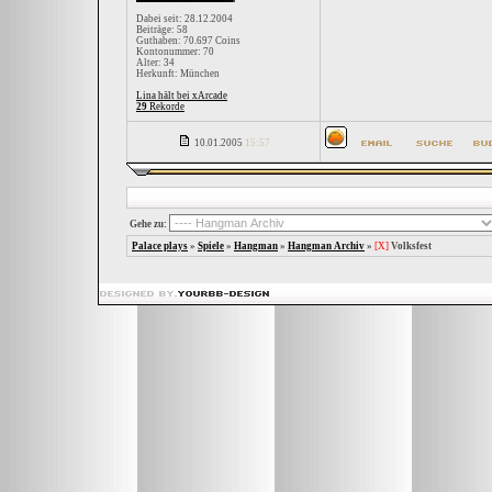
Dabei seit: 28.12.2004
Beiträge: 58
Guthaben: 70.697 Coins
Kontonummer: 70
Alter: 34
Herkunft: München
Lina hält bei xArcade
29
Rekorde
10.01.2005
15:57
Gehe zu:
Palace plays
»
Spiele
»
Hangman
»
Hangman Archiv
»
[X]
Volksfest