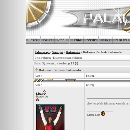
Palace plays
»
Sonstiges
»
Diskusionen
»
Diskusion: Der beste Radiosender
Letzter Beitrag
|
Erster ungelesener Beitrag
[4]
Seiten (4):
« erste
...
« vorherige
2
3
Diskusion: Der beste Radiosender
Autor
Beitrag
Autor
Beitrag
Lizza
Doppel-As
also jump hör ich imma wennch in 
__________________
Greetz Lisa