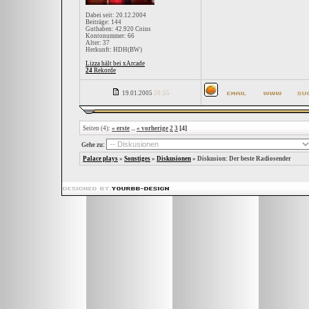
Dabei seit: 20.12.2004
Beiträge: 144
Guthaben: 42.920 Coins
Kontonummer: 66
Alter: 37
Herkunft: HDH(BW)
Lizza hält bei xArcade
24
Rekorde
19.01.2005
20:55
[4]
Seiten (4):
« erste
...
« vorherige
2
3
Gehe zu:
Palace plays
»
Sonstiges
»
Diskusionen
»
Diskusion: Der beste Radiosender